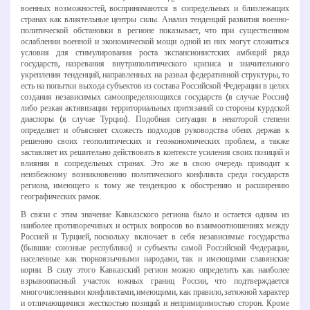
военных возможностей, воспринимаются в сопредельных и близлежащих
странах как влиятельные центры силы. Анализ тенденций развития военно­
политической обстановки в регионе показывает, что при существенном
ослаблении военной и экономической мощи одной из них могут сложиться
условия для стимулирования роста экспансионистских амбиций ряда
государств, назревания внутриполитического кризиса и значительного
укрепления тенденций, направленных на развал федеративной структуры, то
есть на попытки выхода субъектов из состава Российской Федерации в целях
создания независимых самоопределяющихся государств (в случае России)
либо резкая активизация территориальных притязаний со стороны курдской
диаспоры (в случае Турции). Подобная ситуация в некоторой степени
определяет и объясняет схожесть подходов руководства обеих держав к
решению своих геополитических и геоэкономических проблем, а также
заставляет их решительно действовать в контексте усиления своих позиций и
влияния в сопредельных странах. Это же в свою очередь приводит к
неизбежному возникновению политического конфликта среди государств
региона, имеющего к тому же тенденцию к обострению и расширению
географических рамок.
В связи с этим значение Кавказского региона было и остается одним из
наиболее противоречивых и острых вопросов во взаимоотношениях между
Россией и Турцией, поскольку включает в себя независимые государства
(бывшие союзные республики) и субъекты самой Российской Федерации,
населенные как тюркоязычными народами, так и имеющими славянские
корни. В силу этого Кавказский регион можно определить как наиболее
взрывоопасный участок южных границ России, что подтверждается
многочисленными конфликтами, имеющими, как правило, затяжной характер
и отличающимися жесткостью позиций и непримиримостью сторон. Кроме