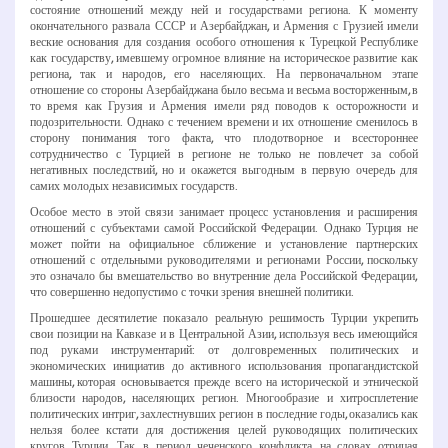
состояние отношений между ней и государствами региона. К моменту
окончательного развала СССР и Азербайджан, и Армения с Грузией имели
веские основания для создания особого отношения к Турецкой Республике
как государству, имевшему огромное влияние на историческое развитие как
региона, так и народов, его населяющих. На первоначальном этапе
отношение со стороны Азербайджана было весьма и весьма восторженным, в
то время как Грузия и Армения имели ряд поводов к осторожности и
подозрительности. Однако с течением времени и их отношение сменилось в
сторону понимания того факта, что плодотворное и всестороннее
сотрудничество с Турцией в регионе не только не повлечет за собой
негативных последствий, но и окажется выгодным в первую очередь для
самих молодых независимых государств.
Особое место в этой связи занимает процесс установления и расширения
отношений с субъектами самой Российской Федерации. Однако Турция не
может пойти на официальное сближение и установление партнерских
отношений с отдельными руководителями и регионами России, поскольку
это означало бы вмешательство во внутренние дела Российской Федерации,
что совершенно недопустимо с точки зрения внешней политики.
Прошедшее десятилетие показало реальную решимость Турции укрепить
свои позиции на Кавказе и в Центральной Азии, используя весь имеющийся
под руками инструментарий: от долговременных политических и
экономических инициатив до активного использования пропагандистской
машины, которая основывается прежде всего на исторической и этнической
близости народов, населяющих регион. Многообразие и хитросплетение
политических интриг, захлестнувших регион в последние годы, оказались как
нельзя более кстати для достижения целей руководящих политических
кругов Турции. Так, в период чеченского конфликта, на словах отрицая