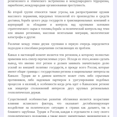
религиозного и этнического экстремизма и международного терроризма,
наркобизнес, международная организованная преступность.
Ко второй группе относятся такие угрозы, как распространение оружия
массового поражения, передовых технологий его производства и средств
доставки, борьба целого ряда государств и транснациональных компаний и
корпораций за обладание и контроль над крупными залежами
стратегического сырья и топлива, борьба за политический контроль над теми
или иными регионами, массовая нелегальная миграция, экологические
катастрофы и другие.
Различие между этими двумя группами в первую очередь определяется
подходом и способами разрешения составляющих их проблем.
Кавказ в настоящий момент является тем регионом, к которому полностью
применим весь спектр перечисленных угроз. Исходя из этого, можно сделать
вывод, что именно этот регион и должен занимать значительную долю
усилий во внешней политике государств, и прежде всего России, которые
имеют общие границы с государствами региона и национальные интересы на
Кавказе. Турция же в данном контексте может стать либо серьезным
противником, либо надежным партнером в урегулировании подобных
процессов и явлений, в особенности когда речь идет о Кавказском регионе
как эпицентре столкновений интересов двух крупных региональных
геополитических держав.
Существенной особенностью развития обстановки является возрастание
влияния исламского фактора, что оказывает дестабилизирующее
воздействие на политическую ситуацию в странах как дальнего, так и
ближнего зарубежья. Турция и Россия, каждая в отдельности в силу своего
геополитического положения, а также ввиду значительных экономических и