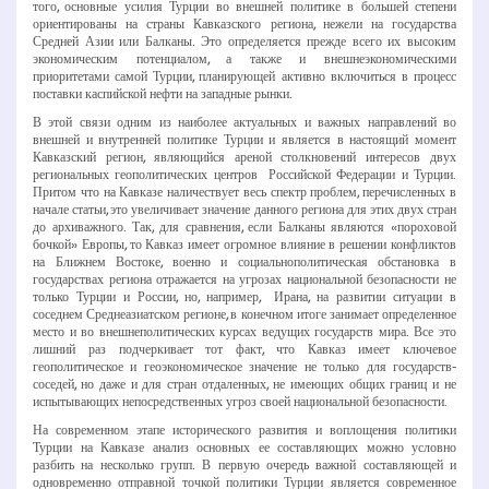
того, основные усилия Турции во внешней политике в большей степени
ориентированы на страны Кавказского региона, нежели на государства
Средней Азии или Балканы. Это определяется прежде всего их высоким
экономическим потенциалом, а также и внешнеэкономическими
приоритетами самой Турции, планирующей активно включиться в процесс
поставки каспийской нефти на западные рынки.
В этой связи одним из наиболее актуальных и важных направлений во
внешней и внутренней политике Турции и является в настоящий момент
Кавказский регион, являющийся ареной столкновений интересов двух
региональных геополитических центров ­ Российской Федерации и Турции.
Притом что на Кавказе наличествует весь спектр проблем, перечисленных в
начале статьи, это увеличивает значение данного региона для этих двух стран
до архиважного. Так, для сравнения, если Балканы являются «пороховой
бочкой» Европы, то Кавказ имеет огромное влияние в решении конфликтов
на Ближнем Востоке, военно­ и социально­политическая обстановка в
государствах региона отражается на угрозах национальной безопасности не
только Турции и России, но, например, Ирана, на развитии ситуации в
соседнем Среднеазиатском регионе, в конечном итоге занимает определенное
место и во внешнеполитических курсах ведущих государств мира. Все это
лишний раз подчеркивает тот факт, что Кавказ имеет ключевое
геополитическое и геоэкономическое значение не только для государств­
соседей, но даже и для стран отдаленных, не имеющих общих границ и не
испытывающих непосредственных угроз своей национальной безопасности.
На современном этапе исторического развития и воплощения политики
Турции на Кавказе анализ основных ее составляющих можно условно
разбить на несколько групп. В первую очередь важной составляющей и
одновременно отправной точкой политики Турции является современное