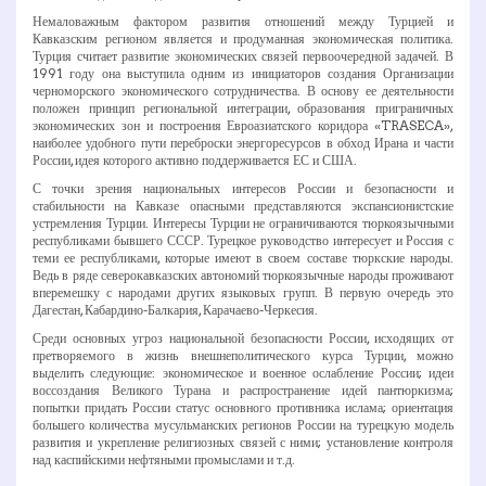
Немаловажным фактором развития отношений между Турцией и
Кавказским регионом является и продуманная экономическая политика.
Турция считает развитие экономических связей первоочередной задачей. В
1991 году она выступила одним из инициаторов создания Организации
черноморского экономического сотрудничества. В основу ее деятельности
положен принцип региональной интеграции, образования приграничных
экономических зон и построения Евроазиатского коридора «TRASECA»,
наиболее удобного пути переброски энергоресурсов в обход Ирана и части
России, идея которого активно поддерживается ЕС и США.
С точки зрения национальных интересов России и безопасности и
стабильности на Кавказе опасными представляются экспансионистские
устремления Турции. Интересы Турции не ограничиваются тюркоязычными
республиками бывшего СССР. Турецкое руководство интересует и Россия с
теми ее республиками, которые имеют в своем составе тюркские народы.
Ведь в ряде северокавказских автономий тюркоязычные народы проживают
вперемешку с народами других языковых групп. В первую очередь это
Дагестан, Кабардино-­Балкария, Карачаево-­Черкесия.
Среди основных угроз национальной безопасности России, исходящих от
претворяемого в жизнь внешнеполитического курса Турции, можно
выделить следующие: экономическое и военное ослабление России; идеи
воссоздания Великого Турана и распространение идей пантюркизма;
попытки придать России статус основного противника ислама; ориентация
большего количества мусульманских регионов России на турецкую модель
развития и укрепление религиозных связей с ними; установление контроля
над каспийскими нефтяными промыслами и т.д.