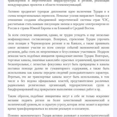
транспортной и энергетической инфраструктуры в регионе, реализации
международных проектов в области телекоммуникаций.
Активно продвигает турецкая дипломатия идею включения Турции и в
схемы межрегиональных перевозок. Немалые усилия направляет Анкара и в
отношении создания объединенной энергетической системы стран ЧЭС,
рассчитывая стать важным связующим звеном в передаче электроэнергии из
России в страны Южной Европы и на Ближний и Средний Восток.
За всем спектром инициатив, однако, не трудно углядеть и еще несколько
неафишируемых составляющих. Во­первых, стремление Турции упрочить
свои позиции в Черноморском регионе и на Кавказе, а также принимать
самое активное участие во всем спектре событий экономической жизни
регионов, дабы стать их непременным и безусловным участником. Недаром
немалая часть подобных инициатив принадлежит именно Турции. Во­вторых,
торговые каналы, лишенные каких­либо серьезных ограничений, практически
бесконтрольные, с легкостью фокусника могут быть превращены в каналы
поставки помощи далеко не гуманитарного содержания, а также быть
использованы как каналы передачи сведений разведывательного характера.
В­третьих, эти же транспортные каналы могут быть использованы, в том
числе и без ведома официальных властей, представителями различных
радикальных религиозных организаций, террористических групп и
бандформирований под прикрытием выполнения сезонных работ и пр.
Таким образом, подобные инициативы несут в себе не только искреннее
желание поднять регион на более качественный экономический и
политический уровень, но и скрытую угрозу, которая легко может в короткое
время трансформироваться во вполне реальную и осязаемую.
Помимо экономического Турция активно развивает и военно­стратегический