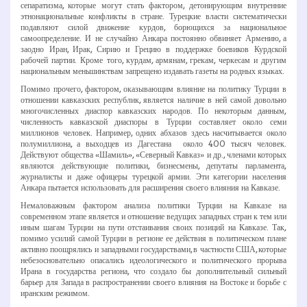
сепаратизма, которые могут стать фактором, детонирующим внутренние
этнонациональные конфликты в стране. Турецкие власти систематически
подавляют силой движение курдов, борющихся за национальное
самоопределение. И не случайно Анкара постоянно обвиняет Армению, а
заодно Иран, Ирак, Сирию и Грецию в поддержке боевиков Курдской
рабочей партии. Кроме того, курдам, армянам, грекам, черкесам и другим
национальным меньшинствам запрещено издавать газеты на родных языках.
Помимо прочего, фактором, оказывающим влияние на политику Турции в
отношении кавказских республик, является наличие в ней самой довольно
многочисленных диаспор кавказских народов. По некоторым данным,
численность кавказской диаспоры в Турции составляет около семи
миллионов человек. Например, одних абхазов здесь насчитывается около
полумиллиона, а выходцев из Дагестана ­ около 400 тысяч человек.
Действуют общества «Шамиль», «Северный Кавказ» и др., членами которых
являются действующие политики, бизнесмены, депутаты парламента,
журналисты и даже офицеры турецкой армии. Эти категории населения
Анкара пытается использовать для расширения своего влияния на Кавказе.
Немаловажным фактором анализа политики Турции на Кавказе на
современном этапе является и отношение ведущих западных стран к тем или
иным шагам Турции на пути отстаивания своих позиций на Кавказе. Так,
помимо усилий самой Турции в регионе ее действия в политическом плане
активно поощрялись и западными государствами, в частности США, которые
небезосновательно опасались идеологического и политического прорыва
Ирана в государства региона, что создало бы дополнительный сильный
барьер для Запада в распространении своего влияния на Востоке и борьбе с
иранским режимом.