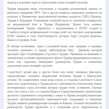
подход к решению задач по укреплению своих позиций в регионе.
Турция намерена также участвовать в создании региональной защиты от
ракетного нападения ПРО. Эти и другие вопросы оперативно решаются на
встречах в Вашингтоне представителей военных ведомств США, Израиля,
Турции и Иордании. Размещение основной части ее элементов планируется
на американской базе в Турции Инджирлик. Кроме того, военное
командование Турции обратилось с предложением к НАТО создать в
Стамбуле, второй неофициальной столице, штаб сил быстрого реагирования
(СБР) альянса, в зону ответственности которых будут входить Балканы,
Кавказ и Средняя Азия.
В спектре возможных задач в указанной выше зоне западные и турецкие
эксперты называют и охрану нефтепровода Баку ­ Джейхан, который
проходит через Азербайджан и Грузию в Турцию. Принимая во внимание и
значительное усиление черноморского флота Турции, напрашивается вывод о
более чем серьезных намерениях руководства Турции в отношении
укрепления своих позиций в регионе.
Существует целый ряд и других более или менее значимых факторов,
определяющих основные направления политики Турции в Кавказском
регионе. На современном этапе, когда угроза со стороны Советского Союза
перестала существовать, в Турции растет озабоченность относительно новых
потенциальных угроз, источник которых трудно четко установить. Прежде
всего это угроза с юга ­ со стороны Ирака и Сирии, накопивших значительные
арсеналы современного вооружения, а также от Ирана, который решительно
настроен противодействовать пантюркистским тенденциям и попыткам
Турции занимать доминирующие позиции на Кавказе. Большое беспокойство
руководство Турции проявляет и в отношении роста национализма и