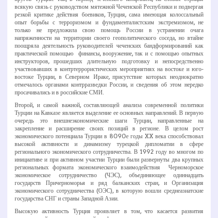
всякую связь с руководством мятежной Чеченской Республики и подвергая
резкой критике действия боевиков, Турция, сама имеющая колоссальный
опыт борьбы с терроризмом и фундаменталистским экстремизмом, не
только не предложила свою помощь России в устранении очага
напряженности на территории своего геополитического соседа, но втайне
поощряла деятельность руководителей чеченских бандформирований как
практической помощью ­ финансы, вооружение, так и с помощью опытных
инструкторов, прошедших длительную подготовку и непосредственно
участвовавших в контртеррористических мероприятиях на востоке и юго­
востоке Турции, в Северном Ираке, присутствие которых неоднократно
отмечалось органами контрразведки России, и сведения об этом нередко
просачивались и в российские СМИ.
Второй, и самой важной, составляющей анализа современной политики
Турции на Кавказе является выделение ее основных направлений. В первую
очередь это внешнеэкономические шаги Турции, направленные на
закрепление и расширение своих позиций в регионе. В целом рост
экономического потенциала Турции в 80­90­е годы XX века способствовал
высокой активности и динамизму турецкой дипломатии в сфере
регионального экономического сотрудничества. В 1992 году во многом по
инициативе и при активном участии Турции были развернуты два крупных
региональных формата экономического взаимодействия ­ Черноморское
экономическое сотрудничество (ЧЭС), объединяющее одиннадцать
государств Причерноморья и ряд балканских стран, и Организация
экономического сотрудничества (ОЭС), в которую вошли среднеазиатские
государства СНГ и страны Западной Азии.
Высокую активность Турция проявляет в том, что касается развития