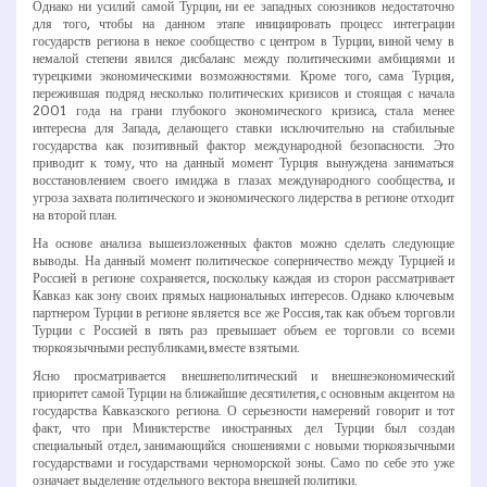
Однако ни усилий самой Турции, ни ее западных союзников недостаточно
для того, чтобы на данном этапе инициировать процесс интеграции
государств региона в некое сообщество с центром в Турции, виной чему в
немалой степени явился дисбаланс между политическими амбициями и
турецкими экономическими возможностями. Кроме того, сама Турция,
пережившая подряд несколько политических кризисов и стоящая с начала
2001 года на грани глубокого экономического кризиса, стала менее
интересна для Запада, делающего ставки исключительно на стабильные
государства как позитивный фактор международной безопасности. Это
приводит к тому, что на данный момент Турция вынуждена заниматься
восстановлением своего имиджа в глазах международного сообщества, и
угроза захвата политического и экономического лидерства в регионе отходит
на второй план.
На основе анализа вышеизложенных фактов можно сделать следующие
выводы. На данный момент политическое соперничество между Турцией и
Россией в регионе сохраняется, поскольку каждая из сторон рассматривает
Кавказ как зону своих прямых национальных интересов. Однако ключевым
партнером Турции в регионе является все же Россия, так как объем торговли
Турции с Россией в пять раз превышает объем ее торговли со всеми
тюркоязычными республиками, вместе взятыми.
Ясно просматривается внешнеполитический и внешнеэкономический
приоритет самой Турции на ближайшие десятилетия, с основным акцентом на
государства Кавказского региона. О серьезности намерений говорит и тот
факт, что при Министерстве иностранных дел Турции был создан
специальный отдел, занимающийся сношениями с новыми тюркоязычными
государствами и государствами черноморской зоны. Само по себе это уже
означает выделение отдельного вектора внешней политики.