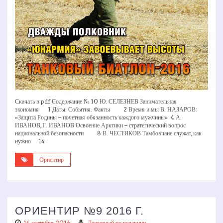
Скачать в pdf Содержание № 10 Ю. СЕЛЕЗНЕВ Занимательная
экономия 1 Даты. События. Факты 2 Время и мы В. НАЗАРОВ:
«Защита Родины – почетная обязанность каждого мужчины» 4 А.
ИВАНОВ, Г. ИВАНОВ Освоение Арктики – стратегический вопрос
национальной безопасности 8 В. ЧЕСТЯКОВ Тамбовчане служат, как
нужно 14
Ориентир
ОРИЕНТИР №9 2016 Г.
14 сентября, 2016
Дежурный по редакции