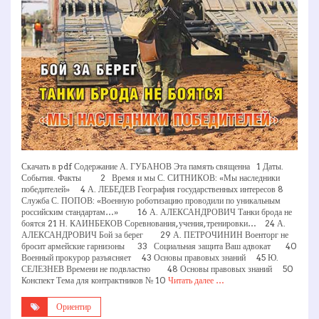
Скачать в pdf Содержание А. ГУБАНОВ Эта память священна 1 Даты.
События. Факты 2 Время и мы С. СИТНИКОВ: «Мы наследники
победителей» 4 А. ЛЕБЕДЕВ География государственных интересов 8
Служба С. ПОПОВ: «Военную роботизацию проводили по уникальным
российским стандартам…» 16 А. АЛЕКСАНДРОВИЧ Танки брода не
боятся 21 Н. КАИНБЕКОВ Соревнования, учения, тренировки… 24 А.
АЛЕКСАНДРОВИЧ Бой за берег 29 А. ПЕТРОЧИНИН Военторг не
бросит армейские гарнизоны 33 Социальная защита Ваш адвокат 40
Военный прокурор разъясняет 43 Основы правовых знаний 45 Ю.
СЕЛЕЗНЕВ Времени не подвластно 48 Основы правовых знаний 50
Конспект Тема для контрактников № 10
Читать далее …
Ориентир