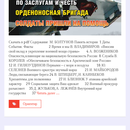
Скачать в pdf Содержание М. БОЛТУНОВ Память истории 1 Даты.
События. Факты 2 Время и мы В. ВЛАДИМИРОВ: «Вносим
свой вклад в укрепление военной мощи страны» 4 А. ВОЗЖЕНИКОВ
Опасности, влияющие на национальную безопасность России 8 Служба В.
КОРОЛЕВ: «Обеспечиваем безопасность в Арктической зоне России»
12 И. ГИЛЯЗУТДИНОВ Первыми – с моря и воздуха 18 Ю.
СЕЛЕЗНЕВ Военного оркестра звучный марш 21 И. МАЙБОРОДОВ
Люди, связывающие берега 24 В. ШТИЦБЕРГ, Н. КАИНБЕКОВ
Хризантемы для полковника 27 Н. БЛИЗНЮК У атамана армейский
характер 29 Социальная защита Ваш адвокат 32 Военный прокурор
разъясняет 35 Д. ЖУЛЬКОВ, А. ЛЕЖАЧЁВ Внутренний враг
государства 37
Читать далее …
Ориентир