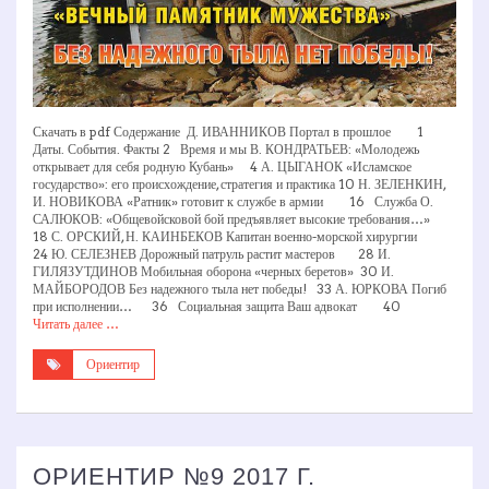
Скачать в pdf Содержание Д. ИВАННИКОВ Портал в прошлое 1
Даты. События. Факты 2 Время и мы В. КОНДРАТЬЕВ: «Молодежь
открывает для себя родную Кубань» 4 А. ЦЫГАНОК «Исламское
государство»: его происхождение, стратегия и практика 10 Н. ЗЕЛЕНКИН,
И. НОВИКОВА «Ратник» готовит к службе в армии 16 Служба О.
САЛЮКОВ: «Общевойсковой бой предъявляет высокие требования…»
18 С. ОРСКИЙ, Н. КАИНБЕКОВ Капитан военно-морской хирургии
24 Ю. СЕЛЕЗНЕВ Дорожный патруль растит мастеров 28 И.
ГИЛЯЗУТДИНОВ Мобильная оборона «черных беретов» 30 И.
МАЙБОРОДОВ Без надежного тыла нет победы! 33 А. ЮРКОВА Погиб
при исполнении… 36 Социальная защита Ваш адвокат 40
Читать далее …
Ориентир
ОРИЕНТИР №9 2017 Г.