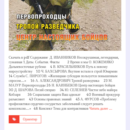
Скачать в pdf Содержание Д. ИВАННИКОВ Несокрушимая, легендарная,
гуманная 1 Даты. События. Факты 2 Время и мы О. КОЖЕМЯКО
Дальневосточные рубежи 4 В. КРАСИЛЬНИКОВ Путь к новому
мироустройству 10 Ч. БАХСЫРОВА Якутяне встали в строй Юнармии
14 Служба С. ПИРОГОВ: «Жилищная субсидия пользуется повышенным
спросом…» 16 А. АЛЕКСАНДРОВИЧ Тропой разведчика 23 М.
МАЗУР Первопроходцы 26 Н. КАИНБЕКОВ Центр настоящих бойцов
30 Д. ШАРОВА Песий спецназ 34 Ю. СЕЛЕЗНЕВ Чистое небо майора
Кобзаря 36 Социальная защита Ваш адвокат 40 Военный прокурор
разъясняет 43 Основы правовых знаний 45 А. ФУРСОВ «Проблему
профилактики сердечно-сосудистых заболеваний следует решать
комплексно…» 48 Конспект Тема для контрактников
Читать далее …
Ориентир