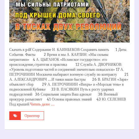
Скачать в pdf Содержание Н. КАИНБЕКОВ Сохранить память 1 Даты.
События. Факты 2 Время и мы А. КАРЛИН: «Мы сильны
патриотами» 4 А. ЦЫГАНОК «Исламское государство»: его
происхождение, стратегия и практика 12 Служба А. ДВОРНИКОВ:
«Уровень подготовки частей и соединений значительно повысился» 17 А.
ПЕТРОЧИНИН Москвичи выбирают военную службу по контракту 21
А. АЛЕКСАНДРОВИЧ …И танки наши быстры 26 В. БРАГИН «Заря»
объявляет сбор 29 А. ПЕТРОЧИНИН «Вихрь» и «Морская тень» в
подмосковной Кубинке 33 В. ПАСЯКИН Путь к росту ударных
подразделений 36 Социальная защита Ваш адвокат 38 Военный
прокурор разъясняет 41 Основы правовых знаний 43 Ю. СЕЛЕЗНЕВ
Под крышей
Читать далее …
Ориентир