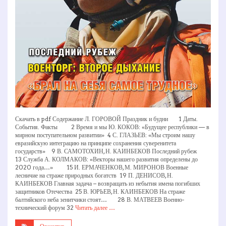
Скачать в pdf Содержание Л. ГОРОВОЙ Праздник и будни 1 Даты.
События. Факты 2 Время и мы Ю. КОКОВ: «Будущее республики — в
мирном поступательном развитии» 4 С. ГЛАЗЬЕВ: «Мы строим нашу
евразийскую интеграцию на принципе сохранения суверенитета
государств» 9 В. САМОТОХИН, Н. КАИНБЕКОВ Последний рубеж
13 Служба А. КОЛМАКОВ: «Векторы нашего развития определены до
2020 года…» 15 И. ЕРМАЧЕНКОВ, М. МИРОНОВ Военные
лесничие на страже природных богатств 19 П. ДЕНИСОВ, Н.
КАИНБЕКОВ Главная задача – возвращать из небытия имена погибших
защитников Отечества 25 В. ЮРЬЕВ, Н. КАИНБЕКОВ На страже
балтийского неба зенитчики стоят… 28 В. МАТВЕЕВ Военно-
технический форум 32
Читать далее …