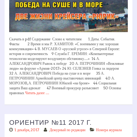
Скачать в pdf Содержание Слово к читателям 1 Даты. События.
Факты 2 Время и мы Р. ХАМИТОВ: «С военными у нас хорошая
коммуникация» 4 В. МУСАЕВ О «русской угрозе» в Северной Европе:
история и современность 9 Служба Г. ЕРЕМИН: «Компьютерные
технологии моделируют воздушную обстановку…» 14 А.
АЛЕКСАНДРОВИЧ Рывок к победе 20 А. ПЕТРОЧИНИН «Вежливые
люди» на форуме «Армия-2017» 24 Ю. СЕЛЕЗНЕВ Гонка за лидером
32 А. АЛЕКСАНДРОВИЧ Победа на суше и в море 35 А.
ПЕТРОЧИНИН Армейский центр выставочных инноваций 40 А.
МОРОЗОВ, А. ПЕТРОЧИНИН Юбилей «на броне» 44 Социальная
защита Ваш адвокат 47 Военный прокурор разъясняет 50 Основы
правовых
Читать далее …
ОРИЕНТИР №11 2017 Г.
1 декабря, 2017
Дежурный по редакции
Номера журнала