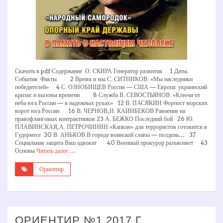
Скачать в pdf Содержание О. СКИРА Генератор развития 1 Даты.
События. Факты 2 Время и мы С. СИТНИКОВ: «Мы наследники
победителей» 4 С. ОЗНОБИЩЕВ Россия — США — Европа: украинский
кризис и вызовы времени 8 Служба В. СЕВОСТЬЯНОВ: «Ключи от
неба юга России — в надежных руках» 12 В. ПАСЯКИН Форпост морских
ворот юга России 16 В. ЧЕРНОВ, Н. КАИНБЕКОВ Равнение на
правофланговых контрактников 23 А. БЕЖКО Последний бой 26 Ю.
ПЛАВИНСКАЯ, А. ПЕТРОЧИНИН «Капкан» для террористов готовится в
Гудермесе 30 В. АНЬКОВ В городе воинской славы — полдень… 37
Социальная защита Ваш адвокат 40 Военный прокурор разъясняет 43
Основы
Читать далее …
Ориентир
ОРИЕНТИР №1 2017 Г.