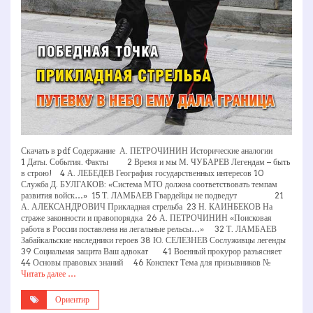
Скачать в pdf Содержание А. ПЕТРОЧИНИН Исторические аналогии
1 Даты. События. Факты 2 Время и мы М. ЧУБАРЕВ Легендам – быть
в строю! 4 А. ЛЕБЕДЕВ География государственных интересов 10
Служба Д. БУЛГАКОВ: «Система МТО должна соответствовать темпам
развития войск…» 15 Т. ЛАМБАЕВ Гвардейцы не подведут 21
А. АЛЕКСАНДРОВИЧ Прикладная стрельба 23 Н. КАИНБЕКОВ На
страже законности и правопорядка 26 А. ПЕТРОЧИНИН «Поисковая
работа в России поставлена на легальные рельсы…» 32 Т. ЛАМБАЕВ
Забайкальские наследники героев 38 Ю. СЕЛЕЗНЕВ Сослуживцы легенды
39 Социальная защита Ваш адвокат 41 Военный прокурор разъясняет
44 Основы правовых знаний 46 Конспект Тема для призывников №
Читать далее …
Ориентир