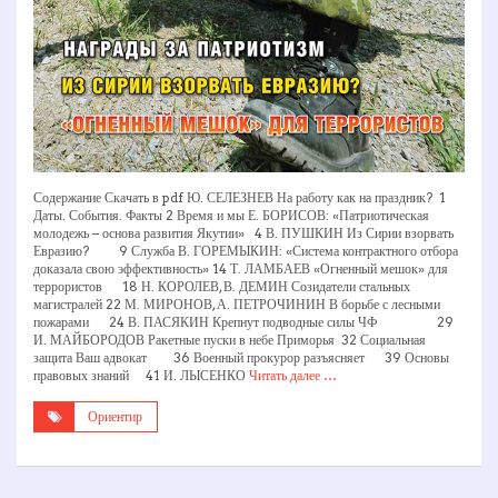
Содержание Скачать в pdf Ю. СЕЛЕЗНЕВ На работу как на праздник? 1
Даты. События. Факты 2 Время и мы Е. БОРИСОВ: «Патриотическая
молодежь – основа развития Якутии» 4 В. ПУШКИН Из Сирии взорвать
Евразию? 9 Служба В. ГОРЕМЫКИН: «Система контрактного отбора
доказала свою эффективность» 14 Т. ЛАМБАЕВ «Огненный мешок» для
террористов 18 Н. КОРОЛЕВ, В. ДЕМИН Созидатели стальных
магистралей 22 М. МИРОНОВ, А. ПЕТРОЧИНИН В борьбе с лесными
пожарами 24 В. ПАСЯКИН Крепнут подводные силы ЧФ 29
И. МАЙБОРОДОВ Ракетные пуски в небе Приморья 32 Социальная
защита Ваш адвокат 36 Военный прокурор разъясняет 39 Основы
правовых знаний 41 И. ЛЫСЕНКО
Читать далее …
Ориентир