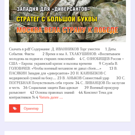
Скачать в pdf Содержание Д. ИВАННИКОВ Торг уместен 1 Даты.
События. Факты 2 Время и мы А. ТХАКУШИНОВ: «Воспитываем
молодежь на подвигах старших поколений» 4 С. ОЗНОБИЩЕВ Россия –
США – Европа: украинский кризис и вызовы времени 9 Служба В.
ГОЛОВАЧЕВ: «Чтобы военный механизм не давал сбоев…» 13 В.
ПАСЯКИН Западня для «диверсантов» 20 Н. КАИНБЕКОВ С
медицинской сумкой на боку… 23 В. АНЬКОВ Совместный удар 30 С.
ПОГРЕБНАЯ Почувствовать себя героем 34 С. ЛИВАНЦОВ По заслугам
и честь 36 Социальная защита Ваш адвокат 39 Военный прокурор
разъясняет 42 Основы правовых знаний 44 Конспект Тема для
контрактников № 4
Читать далее …
Ориентир