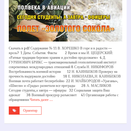
Скачать в pdf Содержание № 11 В. ХОРЕШКО В горе и в радости —
врозь? 1 Даты. События. Факты 2 Время и мы И. ЦЕЦЕРСКИЙ:
«Ратные традиции бережно храним и достойно продолжаем» 4 Д.
ГУРИНОВИЧ БРИКС — транснациональный геополитический институт
современных международных отношений 8 Служба Н. НИКИФОРОВ
Востребованность военной истории 12 Н. КАИНБЕКОВ Проверку на
прочность выдержали достойно 18 Е. НИКОЛАЕВА, Н. КАИНБЕКОВ
Военная почта работает бесперебойно 22 И. МАЙБОРОДОВ «Ураганы»,
«Шмели» и «Грады» разметали все преграды 28 А. МАСЛИКОВ
Сегодня студенты, а завтра — офицеры 32 Социальная защита Ваш
адвокат 38 Военный прокурор разъясняет 41 Организация работы с
обращениями
Читать далее …
Ориентир