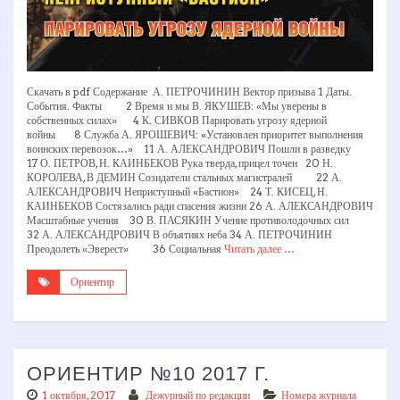
Скачать в pdf Содержание А. ПЕТРОЧИНИН Вектор призыва 1 Даты.
События. Факты 2 Время и мы В. ЯКУШЕВ: «Мы уверены в
собственных силах» 4 К. СИВКОВ Парировать угрозу ядерной
войны 8 Служба А. ЯРОШЕВИЧ: «Установлен приоритет выполнения
воинских перевозок…» 11 А. АЛЕКСАНДРОВИЧ Пошли в разведку
17 О. ПЕТРОВ, Н. КАИНБЕКОВ Рука тверда, прицел точен 20 Н.
КОРОЛЕВА, В ДЕМИН Созидатели стальных магистралей 22 А.
АЛЕКСАНДРОВИЧ Неприступный «Бастион» 24 Т. КИСЕЦ, Н.
КАИНБЕКОВ Состязались ради спасения жизни 26 А. АЛЕКСАНДРОВИЧ
Масштабные учения 30 В. ПАСЯКИН Учение противолодочных сил
32 А. АЛЕКСАНДРОВИЧ В объятиях неба 34 А. ПЕТРОЧИНИН
Преодолеть «Эверест» 36 Социальная
Читать далее …
Ориентир
ОРИЕНТИР №10 2017 Г.
1 октября, 2017
Дежурный по редакции
Номера журнала