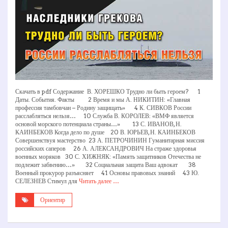
Скачать в pdf Содержание В. ХОРЕШКО Трудно ли быть героем? 1
Даты. События. Факты 2 Время и мы А. НИКИТИН: «Главная
профессия тамбовчан – Родину защищать» 4 К. СИВКОВ России
расслабляться нельзя… 10 Служба В. КОРОЛЕВ: «ВМФ является
основой морского потенциала страны…» 13 С. ИВАНОВ, Н.
КАИНБЕКОВ Когда дело по душе 20 В. ЮРЬЕВ, Н. КАИНБЕКОВ
Совершенствуя мастерство 23 А. ПЕТРОЧИНИН Гуманитарная миссия
российских саперов 26 А. АЛЕКСАНДРОВИЧ На страже здоровья
военных моряков 30 С. ХИЖНЯК: «Память защитников Отечества не
подлежит забвению…» 32 Социальная защита Ваш адвокат 38
Военный прокурор разъясняет 41 Основы правовых знаний 43 Ю.
СЕЛЕЗНЕВ Стимул для
Читать далее …
Ориентир