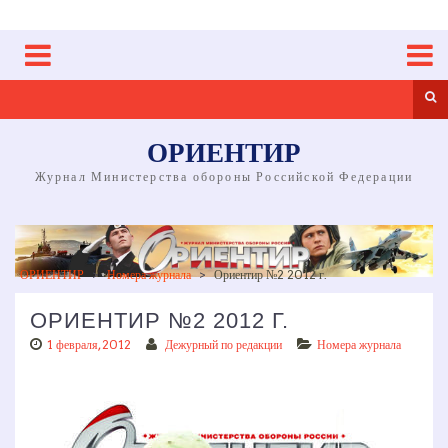
Skip
to
content
Sea
ОРИЕНТИР
Журнал Министерства обороны Российской Федерации
ОРИЕНТИР
>
Номера журнала
>
Ориентир №2 2012 г.
ОРИЕНТИР №2 2012 Г.
1 февраля, 2012
Дежурный по редакции
Номера журнала