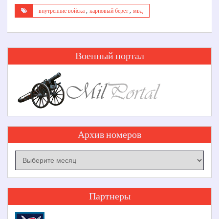
внутренние войска
,
карповый берет
,
мвд
Военный портал
Архив номеров
Архив
номеров
Партнеры