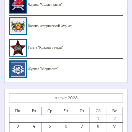
Журнал "Солдат удачи"
Военно-исторический журнал
Газета "Красная звезда"
Журнал "Морполит"
Август 2026
Пн
Вт
Ср
Чт
Пт
Сб
Вс
1
2
3
4
5
6
7
8
9