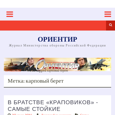
Skip
to
content
Sea
ОРИЕНТИР
Журнал Министерства обороны Российской Федерации
ОРИЕНТИР
>
Posts tagged
карповый берет
Метка:
карповый берет
В БРАТСТВЕ «КРАПОВИКОВ» ­
САМЫЕ СТОЙКИЕ