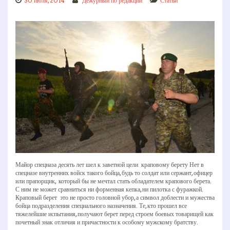
30 июля, 2014
Дежурный по редакции
Статьи
Майор спецназа десять лет шел к заветной цели ­ краповому берету Нет в
спецназе внутренних войск такого бойца, будь то солдат или сержант, офицер
или прапорщик, который бы не мечтал стать обладателем крапового берета.
С ним не может сравниться ни форменная кепка, ни пилотка с фуражкой.
Краповый берет ­ это не просто головной убор, а символ доблести и мужества
бойца подразделения специального назначения. Те, кто прошел все
тяжелейшие испытания, получают берет перед строем боевых товарищей как
почетный знак отличия и причастности к особому мужскому братству.