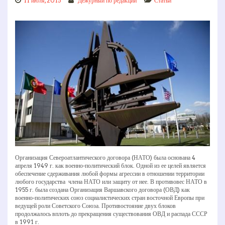
11 июля, 2015
Дежурный по редакции
Статьи
Организация Североатлантического договора (НАТО) была основана 4
апреля 1949 г. как военно­-политический блок. Одной из ее целей является
обеспечение сдерживания любой формы агрессии в отношении территории
любого государства ­ члена НАТО или защиту от нее. В противовес НАТО в
1955 г. была создана Организация Варшавского договора (ОВД) как
военно-­политических союз социалистических стран восточной Европы при
ведущей роли Советского Союза. Противостояние двух блоков
продолжалось вплоть до прекращения существования ОВД и распада СССР
в 1991 г.