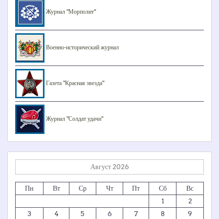
Журнал "Морполит"
Военно-исторический журнал
Газета "Красная звезда"
Журнал "Солдат удачи"
Август 2026
Пн
Вт
Ср
Чт
Пт
Сб
Вс
1
2
3
4
5
6
7
8
9