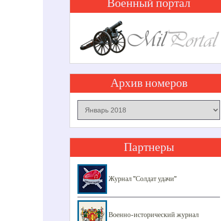
Военный портал
Архив номеров
Архив
номеров
Партнеры
Журнал "Солдат удачи"
Военно-исторический журнал