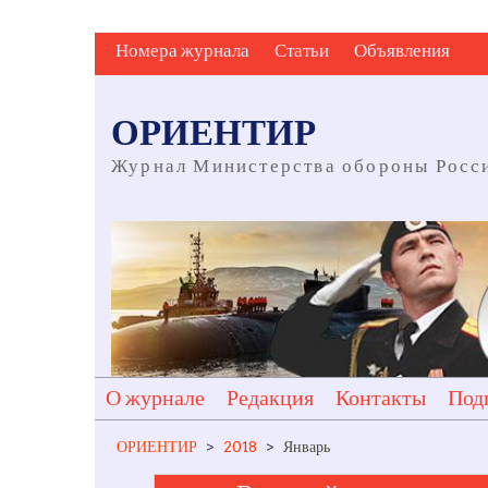
Skip
Номера журнала
Статьи
Объявления
to
content
ОРИЕНТИР
Журнал Министерства обороны Росс
О журнале
Редакция
Контакты
Под
ОРИЕНТИР
>
2018
>
Январь