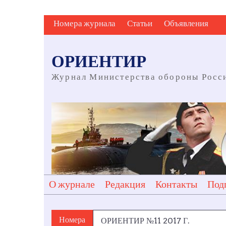
Skip
Номера журнала
Статьи
Объявления
to
content
ОРИЕНТИР
Журнал Министерства обороны Росс
О журнале
Редакция
Контакты
Под
Номера
ОРИЕНТИР №11 2017 Г.