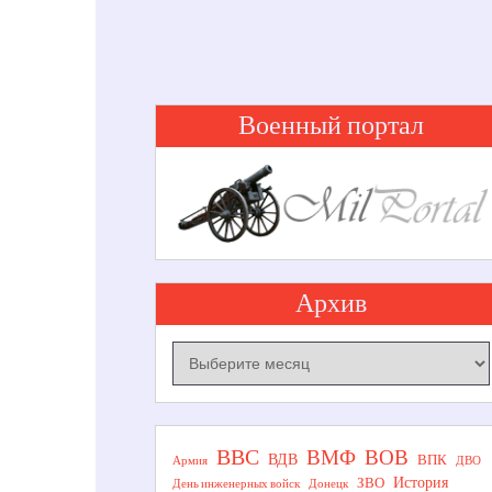
кадров....
Военный портал
Архив
Архив
ВВС
ВОВ
ВМФ
ВДВ
ВПК
Армия
ДВО
История
ЗВО
День инженерных войск
Донецк