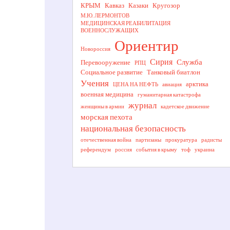
КРЫМ
Кавказ
Казаки
Кругозор
М.Ю. ЛЕРМОНТОВ
МЕДИЦИНСКАЯ РЕАБИЛИТАЦИЯ
ВОЕННОСЛУЖАЩИХ
Ориентир
Новороссия
Сирия
Служба
Перевооружение
РПЦ
Социальное развитие
Танковый биатлон
Учения
арктика
ЦЕНА НА НЕФТЬ
авиация
военная медицина
гуманитарная катастрофа
журнал
женщины в армии
кадетское движение
морская пехота
национальная безопасность
отечественная война
партизаны
прокуратура
радисты
референдум
россия
события в крыму
тоф
украина