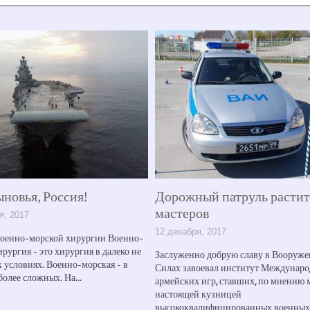
ый патруль растит
ПОБЕДА НА СУШЕ И В 
ов
1 декабря, 2017
я, 2017
Во Владивостоке на Тихоокеанском 
подвели итоги Армейских междуна
но добрую славу в Вооруженных
игр-­2017. Две недели за тем, как шла
воевал институт Международных
на суше и...
 игр, ставших, по мнению многих,
й кузницей
алифицированных военных