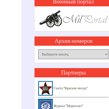
Военный портал
Архив номеров
Архив
номеров
Партнеры
Газета "Красная звезда"
Журнал "Морполит"