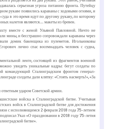
здавалась серьезная угроза питанию фронта. Путейцу
дном рукаве появились караваны с ходовыми огнями, и
 суда в это время идут по другому рукаву, по которому
енных налетов являются… макеты из бревен.
хту вместе с женой Ульяной Павловной. Ничто не
дали мины, и бесстрашно сопровождали караваны через
вали домик бакенщика из пулеметов. Игольниковы
горович лично спас восемнадцать человек с судна,
ментальной ленте, состоящей из фрагментов военной
 можно увидеть уникальные кадры: бегут солдаты по
той командующий Сталинградским фронтом генерал-
инграде солдаты дали клятву: «Стоять насмерть!», «За
 ответным ударом Советской армии.
ашистские войска в Сталинградской битве. Учитывая
стских войск в Сталинградской битве для достижения
связи с исполняющимся 2 февраля 2018 года 75-летием
 подписал Указ «О праздновании в 2018 году 75-летия
алинградской битве».