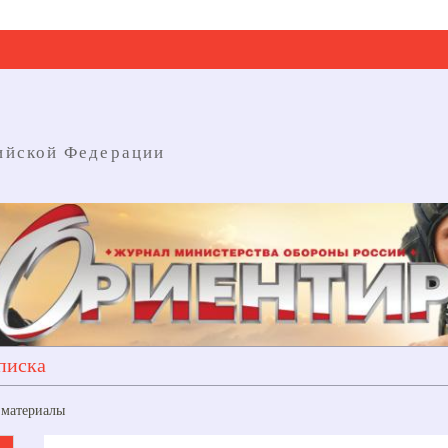
ийской Федерации
писка
 материалы