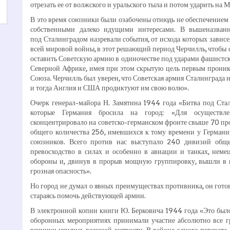
отрезать ее от волжского и уральского тыла и потом ударить на 
В это время союзники были озабочены отнюдь не обеспечением
собственными далеко идущими интересами. В вышеназванно
под Сталинградом назревали события, от исхода которых зависе
всей мировой войны, в этот решающий период Черчилль, чтобы 
оставить Советскую армию в одиночестве под ударами фашистс
Северной Африке, имея при этом скрытую цель первым проникн
Союза. Черчилль был уверен, что Советская армия Сталинграда
и тогда Англия и США продиктуют им свою волю».
Очерк генерал-майора Н. Замятина 1944 года «Битва под Стал
которые Германия бросила на город: «Для осуществле
сконцентрировало на советско-германском фронте свыше 70 пр
общего количества 256, имевшихся к тому времени у Германии
союзников. Всего против нас выступало 240 дивизий обще
превосходство в силах и особенно в авиации и танках, нем
обороны и, двинув в прорыв мощную группировку, вышли в 
грозная опасность».
Но город не думал о явных преимуществах противника, он гото
стараясь помочь действующей армии.
В электронной копии книги Ю. Берковича 1944 года «Это было 
оборонных мероприятиях принимали участие абсолютно все гр
речники учились военной хитрости. В районе одного переката В