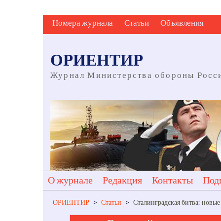
Skip
Номера журнала
Статьи
Объявления
to
content
ОРИЕНТИР
Журнал Министерства обороны Росс
О журнале
Редакция
Контакты
Под
ОРИЕНТИР
>
Статьи
>
Сталинградская битва: новые