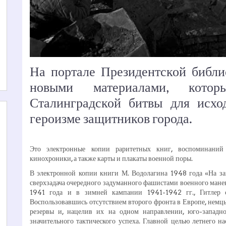
На портале Президентской библи
новыми материалами, котор
Сталинградской битвы для исхо
героизме защитников города.
Это электронные копии раритетных книг, воспоминаний 
кинохроники, а также карты и плакаты военной поры.
В электронной копии книги М. Водолагина 1948 года «На за
сверхзадача очередного задуманного фашистами военного манев
1941 года и в зимней кампании 1941-1942 гг., Гитлер 
Воспользовавшись отсутствием второго фронта в Европе, немц
резервы и, нацелив их на одном направлении, юго-западно
значительного тактического успеха. Главной целью летнего н