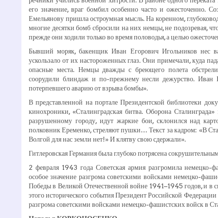
его значение, враг бомбил особенно часто и ожесточенно. Со
Емельянову пришла остроумная мысль. На коренном, глубоково
многие десятки бомб сбросили на них немцы, не подозревая, что
прежде они ходили только во время половодья, а целью ожесточ
Бывший моряк, бакенщик Иван Егорович Игольников нес ва
ускользало от их настороженных глаз. Они примечали, куда па
опасные места. Немцы дважды с бреющего полета обстрели
соорудили блиндаж и по-прежнему несли дежурство. Иван Е
потерпевшего аварию от взрыва бомбы».
В представленной на портале Президентской библиотеки доку
кинохроники, «Сталинградская битва. Оборона Сталинграда»
разрушенному городу, идут жаркие бои, склонился над кар
полковник Еременко, стреляют пушки… Текст за кадром: «В Стал
Волгой для нас земли нет!» И клятву свою сдержали».
Гитлеровская Германия была глубоко потрясена сокрушительным
2 февраля 1943 года Советская армия разгромила немецко-ф
особое значение разгрома советскими войсками немецко-фаши
Победы в Великой Отечественной войне 1941–1945 годов, и в 
этого исторического события Президент Российской Федерации
разгрома советскими войсками немецко-фашистских войск в Ст