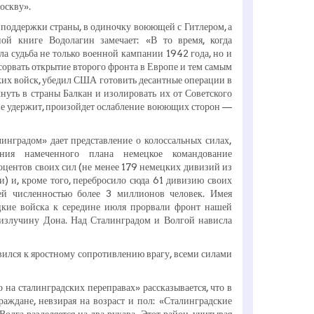
Москву».
 поддержки страны, в одиночку воюющей с Гитлером, а
й книге Водолагин замечает: «В то время, когда
ла судьба не только военной кампании 1942 года, но и
сорвать открытие второго фронта в Европе и тем самым
ких войск, убедил США готовить десантные операции в
уть в страны Балкан и изолировать их от Советского
 не удержит, произойдет ослабление воюющих сторон —
инградом» дает представление о колоссальных силах,
ния намеченного плана немецкое командование
оцентов своих сил (не менее 179 немецких дивизий из
) и, кроме того, перебросило сюда 61 дивизию своих
й численностью более 3 миллионов человек. Имея
ецкие войска к середине июля прорвали фронт нашей
излучину Дона. Над Сталинградом и Волгой нависла
вился к яростному сопротивлению врагу, всеми силами
на сталинградских переправах» рассказывается, что в
аждане, невзирая на возраст и пол: «Сталинградские
олга разделяется на два рукава. Этот район, учитывая