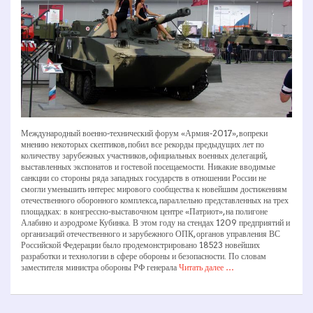
Международный военно-­технический форум «Армия-­2017», вопреки
мнению некоторых скептиков, побил все рекорды предыдущих лет по
количеству зарубежных участников, официальных военных делегаций,
выставленных экспонатов и гостевой посещаемости. Никакие вводимые
санкции со стороны ряда западных государств в отношении России не
смогли уменьшить интерес мирового сообщества к новейшим достижениям
отечественного оборонного комплекса, параллельно представленных на трех
площадках: в конгрессно-­выставочном центре «Патриот», на полигоне
Алабино и аэродроме Кубинка. В этом году на стендах 1209 предприятий и
организаций отечественного и зарубежного ОПК, органов управления ВС
Российской Федерации было продемонстрировано 18523 новейших
разработки и технологии в сфере обороны и безопасности. По словам
заместителя министра обороны РФ генерала
Читать далее …