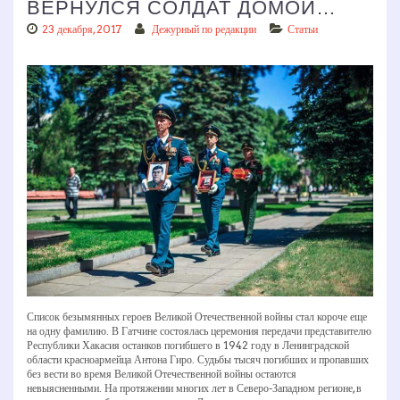
ВЕРНУЛСЯ СОЛДАТ ДОМОЙ…
23 декабря, 2017
Дежурный по редакции
Статьи
Список безымянных героев Великой Отечественной войны стал короче еще
на одну фамилию. В Гатчине состоялась церемония передачи представителю
Республики Хакасия останков погибшего в 1942 году в Ленинградской
области красноармейца Антона Гиро. Судьбы тысяч погибших и пропавших
без вести во время Великой Отечественной войны остаются
невыясненными. На протяжении многих лет в Северо-Западном регионе, в