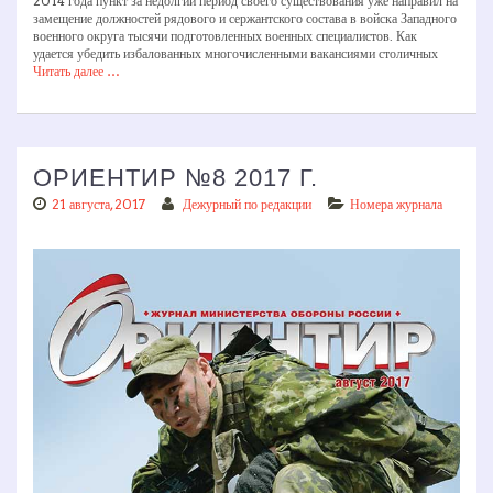
2014 года пункт за недолгий период своего существования уже направил на
замещение должностей рядового и сержантского состава в войска Западного
военного округа тысячи подготовленных военных специалистов. Как
удается убедить избалованных многочисленными вакансиями столичных
Читать далее …
ОРИЕНТИР №8 2017 Г.
21 августа, 2017
Дежурный по редакции
Номера журнала