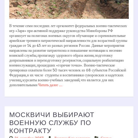
В течение семи последних лет оргкомитет федеральных военно­-тактических
игр «Заря» при активной поддержке руководства Минобороны РФ
организует на полигонах военных округов обучающие и соревновательные
армейские тренинги патриотической направленности для возрастной группы
граждан от 14 до 45 лет из разных регионов России. Данные мероприятия
направлены на развитие патриотизма и повышение мотивации к несению
воинской службы, пропаганду здорового образа жизни, подготовку
допризывников и переподготовку резервистов, социальную реабилитацию
военнослужащих, прошедших «горячие точки». Военно­-тактические
тренировки охватили более 50 тысяч человек из 68 субъектов Российской
Федерации, в их числе ­ студенты и воспитанники суворовских и кадетских
училищ, курсанты военно-­учебных заведений, что является для них
дополнительными
Читать далее …
МОСКВИЧИ ВЫБИРАЮТ
ВОЕННУЮ СЛУЖБУ ПО
КОНТРАКТУ