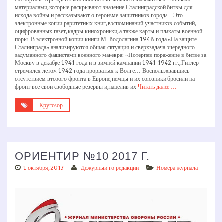
материалами, которые раскрывают значение Сталинградской битвы для
исхода войны и рассказывают о героизме защитников города. Это
электронные копии раритетных книг, воспоминаний участников событий,
оцифрованных газет, кадры кинохроники, а также карты и плакаты военной
поры. В электронной копии книги М. Водолагина 1948 года «На защите
Сталинграда» анализируются общая ситуация и сверхзадача очередного
задуманного фашистами военного маневра: «Потерпев поражение в битве за
Москву в декабре 1941 года и в зимней кампании 1941-1942 гг., Гитлер
стремился летом 1942 года прорваться к Волге… Воспользовавшись
отсутствием второго фронта в Европе, немцы и их союзники бросили на
фронт все свои свободные резервы и, нацелив их
Читать далее …
Кругозор
ОРИЕНТИР №10 2017 Г.
1 октября, 2017
Дежурный по редакции
Номера журнала