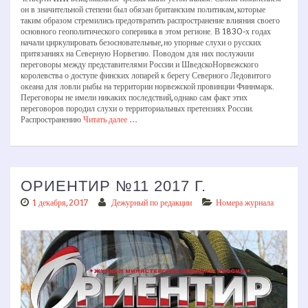
он в значительной степени был обязан британским политикам, которые
таким образом стремились предотвратить распространение влияния своего
основного геополитического соперника в этом регионе. В 1830­-х годах
начали циркулировать безосновательные, но упорные слухи о русских
притязаниях на Северную Норвегию. Поводом для них послужили
переговоры между представителями России и Шведско­Норвежского
королевства о доступе финских лопарей к берегу Северного Ледовитого
океана для ловли рыбы на территории норвежской провинции Финнмарк.
Переговоры не имели никаких последствий, однако сам факт этих
переговоров породил слухи о территориальных претензиях России.
Распространению
Читать далее …
ОРИЕНТИР №11 2017 Г.
1 декабря, 2017
Дежурный по редакции
Номера журнала