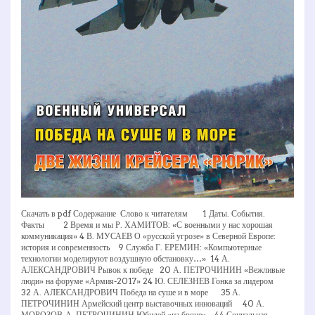
Скачать в pdf Содержание Слово к читателям 1 Даты. События.
Факты 2 Время и мы Р. ХАМИТОВ: «С военными у нас хорошая
коммуникация» 4 В. МУСАЕВ О «русской угрозе» в Северной Европе:
история и современность 9 Служба Г. ЕРЕМИН: «Компьютерные
технологии моделируют воздушную обстановку…» 14 А.
АЛЕКСАНДРОВИЧ Рывок к победе 20 А. ПЕТРОЧИНИН «Вежливые
люди» на форуме «Армия-2017» 24 Ю. СЕЛЕЗНЕВ Гонка за лидером
32 А. АЛЕКСАНДРОВИЧ Победа на суше и в море 35 А.
ПЕТРОЧИНИН Армейский центр выставочных инноваций 40 А.
МОРОЗОВ, А. ПЕТРОЧИНИН Юбилей «на броне» 44 Социальная