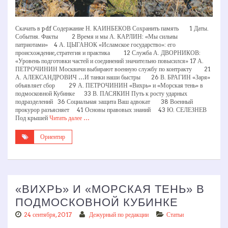
Скачать в pdf Содержание Н. КАИНБЕКОВ Сохранить память 1 Даты.
События. Факты 2 Время и мы А. КАРЛИН: «Мы сильны
патриотами» 4 А. ЦЫГАНОК «Исламское государство»: его
происхождение, стратегия и практика 12 Служба А. ДВОРНИКОВ:
«Уровень подготовки частей и соединений значительно повысился» 17 А.
ПЕТРОЧИНИН Москвичи выбирают военную службу по контракту 21
А. АЛЕКСАНДРОВИЧ …И танки наши быстры 26 В. БРАГИН «Заря»
объявляет сбор 29 А. ПЕТРОЧИНИН «Вихрь» и «Морская тень» в
подмосковной Кубинке 33 В. ПАСЯКИН Путь к росту ударных
подразделений 36 Социальная защита Ваш адвокат 38 Военный
прокурор разъясняет 41 Основы правовых знаний 43 Ю. СЕЛЕЗНЕВ
Под крышей
Читать далее …
Ориентир
«ВИХРЬ» И «МОРСКАЯ ТЕНЬ» В
ПОДМОСКОВНОЙ КУБИНКЕ
24 сентября, 2017
Дежурный по редакции
Статьи