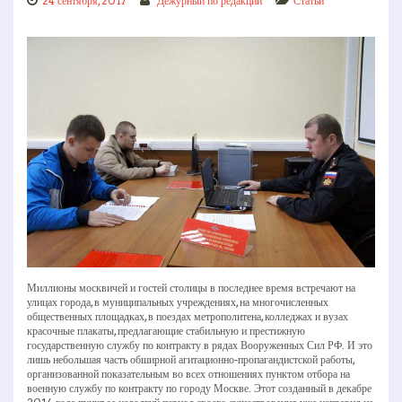
24 сентября, 2017
Дежурный по редакции
Статьи
Миллионы москвичей и гостей столицы в последнее время встречают на
улицах города, в муниципальных учреждениях, на многочисленных
общественных площадках, в поездах метрополитена, колледжах и вузах
красочные плакаты, предлагающие стабильную и престижную
государственную службу по контракту в рядах Вооруженных Сил РФ. И это
лишь небольшая часть обширной агитационно-пропагандистской работы,
организованной показательным во всех отношениях пунктом отбора на
военную службу по контракту по городу Москве. Этот созданный в декабре