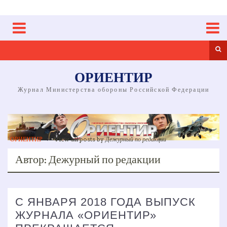
Skip
to
content
Sea
ОРИЕНТИР
Журнал Министерства обороны Российской Федерации
ОРИЕНТИР
>
View all posts by
Дежурный по редакции
Автор:
Дежурный по редакции
С ЯНВАРЯ 2018 ГОДА ВЫПУСК
ЖУРНАЛА «ОРИЕНТИР»