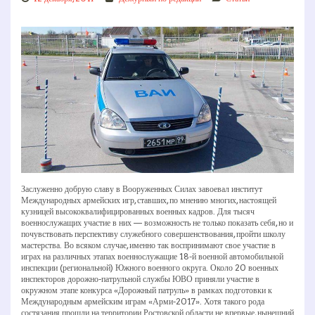
Заслуженно добрую славу в Вооруженных Силах завоевал институт
Международных армейских игр, ставших, по мнению многих, настоящей
кузницей высококвалифицированных военных кадров. Для тысяч
военнослужащих участие в них — возможность не только показать себя, но и
почувствовать перспективу служебного совершенствования, пройти школу
мастерства. Во всяком случае, именно так воспринимают свое участие в
играх на различных этапах военнослужащие 18-й военной автомобильной
инспекции (региональной) Южного военного округа. Около 20 военных
инспекторов дорожно-патрульной службы ЮВО приняли участие в
окружном этапе конкурса «Дорожный патруль» в рамках подготовки к
Международным армейским играм «Арми-2017». Хотя такого рода
состязания прошли на территории Ростовской области не впервые, нынешний