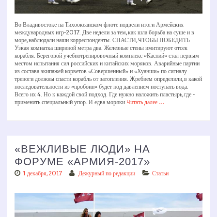
Во Владивостоке на Тихоокеанском флоте подвели итоги Армейских
международных игр-­2017. Две недели за тем, как шла борьба на суше и в
море, наблюдали наши корреспонденты. СПАСТИ, ЧТОБЫ ПОБЕДИТЬ
Узкая комнатка шириной метра два. Железные стены имитируют отсек
корабля. Береговой учебно­тренировочный комплекс «Каспий» стал первым
местом испытания сил российских и китайских моряков. Аварийные партии
из состава экипажей корветов «Совершенный» и «Хуанши» по сигналу
тревоги должны спасти корабль от затопления. Жребием определили, в какой
последовательности из «пробоин» будет под давлением поступать вода.
Всего их 4. Но к каждой свой подход. Где нужно наложить пластырь, где ­
применить специальный упор. И едва моряки
Читать далее …
«ВЕЖЛИВЫЕ ЛЮДИ» НА
ФОРУМЕ «АРМИЯ-2017»
1 декабря, 2017
Дежурный по редакции
Статьи