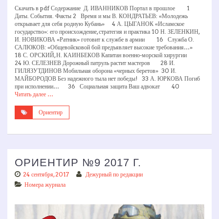
Скачать в pdf Содержание Д. ИВАННИКОВ Портал в прошлое 1
Даты. События. Факты 2 Время и мы В. КОНДРАТЬЕВ: «Молодежь
открывает для себя родную Кубань» 4 А. ЦЫГАНОК «Исламское
государство»: его происхождение, стратегия и практика 10 Н. ЗЕЛЕНКИН,
И. НОВИКОВА «Ратник» готовит к службе в армии 16 Служба О.
САЛЮКОВ: «Общевойсковой бой предъявляет высокие требования…»
18 С. ОРСКИЙ, Н. КАИНБЕКОВ Капитан военно-морской хирургии
24 Ю. СЕЛЕЗНЕВ Дорожный патруль растит мастеров 28 И.
ГИЛЯЗУТДИНОВ Мобильная оборона «черных беретов» 30 И.
МАЙБОРОДОВ Без надежного тыла нет победы! 33 А. ЮРКОВА Погиб
при исполнении… 36 Социальная защита Ваш адвокат 40
Читать далее …
Ориентир
ОРИЕНТИР №9 2017 Г.
24 сентября, 2017
Дежурный по редакции
Номера журнала