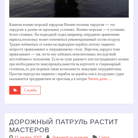
Капитан военно-морской хирургии Военно-полевая хирургия — это
хирургия в далеко не идеальных условиях. Военно-морская — в условиях
более сложных. На подводной лодке, например, затруднено применение
наркоза, поскольку может измениться рекомендованный состав воздуха.
Трудно избавиться от качки на надводном корабле, потому пациента
попросту привязывают к операционному столу. Впрочем, хирурга тоже
привязывают — так легче ему избежать нежелательных последствий
неустойчивого положения. Если на суше раненого или пострадавшего можно
при необходимости эвакуировать, вывезти на вертолете в стационарный
госпиталь, то для моряков такая возможность эвакуации затруднительна.
Простая перегрузка пациента с корабля на корабль или в воздушное судно
оказывается предприятием не простым, а в шторм
Читать далее …
Служба
ДОРОЖНЫЙ ПАТРУЛЬ РАСТИТ
МАСТЕРОВ
12 декабря, 2017
Дежурный по редакции
Статьи