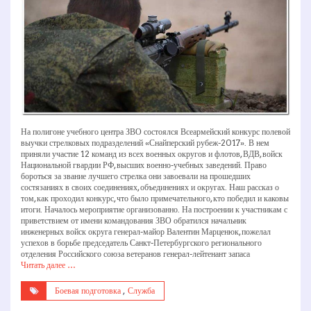
На полигоне учебного центра ЗВО состоялся Всеармейский конкурс полевой
выучки стрелковых подразделений «Снайперский рубеж-2017». В нем
приняли участие 12 команд из всех военных округов и флотов, ВДВ, войск
Национальной гвардии РФ, высших военно-учебных заведений. Право
бороться за звание лучшего стрелка они завоевали на прошедших
состязаниях в своих соединениях, объединениях и округах. Наш рассказ о
том, как проходил конкурс, что было примечательного, кто победил и каковы
итоги. Началось мероприятие организованно. На построении к участникам с
приветствием от имени командования ЗВО обратился начальник
инженерных войск округа генерал-майор Валентин Марценюк, пожелал
успехов в борьбе председатель Санкт-Петербургского регионального
отделения Российского союза ветеранов генерал-лейтенант запаса
Читать далее …
Боевая подготовка
,
Служба