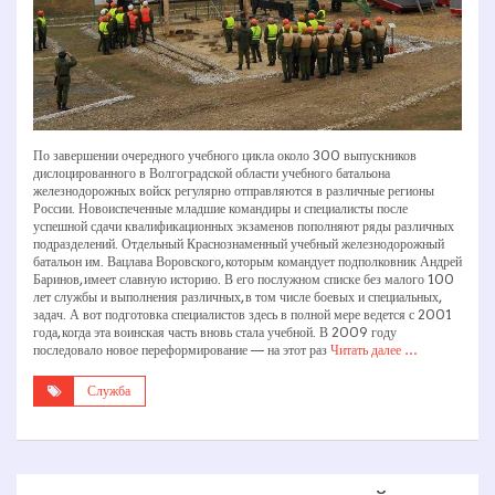
По завершении очередного учебного цикла около 300 выпускников
дислоцированного в Волгоградской области учебного батальона
железнодорожных войск регулярно отправляются в различные регионы
России. Новоиспеченные младшие командиры и специалисты после
успешной сдачи квалификационных экзаменов пополняют ряды различных
подразделений. Отдельный Краснознаменный учебный железнодорожный
батальон им. Вацлава Воровского, которым командует подполковник Андрей
Баринов, имеет славную историю. В его послужном списке без малого 100
лет службы и выполнения различных, в том числе боевых и специальных,
задач. А вот подготовка специалистов здесь в полной мере ведется с 2001
года, когда эта воинская часть вновь стала учебной. В 2009 году
последовало новое переформирование — на этот раз
Читать далее …
Служба