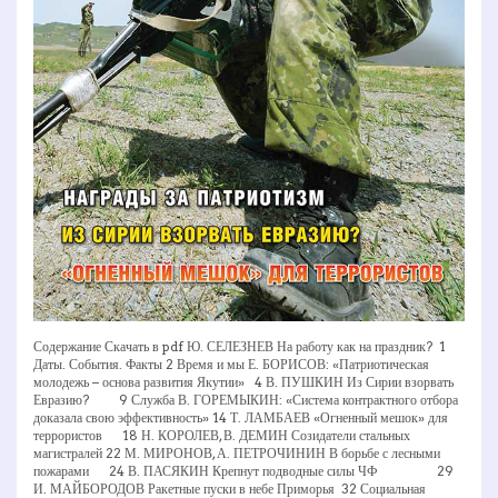
Содержание Скачать в pdf Ю. СЕЛЕЗНЕВ На работу как на праздник? 1
Даты. События. Факты 2 Время и мы Е. БОРИСОВ: «Патриотическая
молодежь – основа развития Якутии» 4 В. ПУШКИН Из Сирии взорвать
Евразию? 9 Служба В. ГОРЕМЫКИН: «Система контрактного отбора
доказала свою эффективность» 14 Т. ЛАМБАЕВ «Огненный мешок» для
террористов 18 Н. КОРОЛЕВ, В. ДЕМИН Созидатели стальных
магистралей 22 М. МИРОНОВ, А. ПЕТРОЧИНИН В борьбе с лесными
пожарами 24 В. ПАСЯКИН Крепнут подводные силы ЧФ 29
И. МАЙБОРОДОВ Ракетные пуски в небе Приморья 32 Социальная