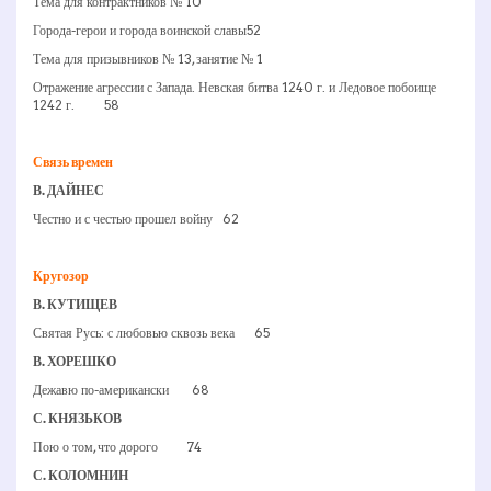
Тема для контрактников № 10
Города-герои и города воинской славы52
Тема для призывников № 13, занятие № 1
Отражение агрессии с Запада. Невская битва 1240 г. и Ледовое побоище
1242 г. 58
Связь времен
В. ДАЙНЕС
Честно и с честью прошел войну 62
Кругозор
В. КУТИЩЕВ
Святая Русь: с любовью сквозь века 65
В. ХОРЕШКО
Дежавю по-американски 68
С. КНЯЗЬКОВ
Пою о том, что дорого 74
С. КОЛОМНИН