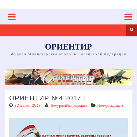
Skip
to
content
Sea
ОРИЕНТИР
Журнал Министерства обороны Российской Федерации
ОРИЕНТИР
>
Номера журнала
>
ОРИЕНТИР №4 2017 Г.
ОРИЕНТИР №4 2017 Г.
20 апреля, 2017
Дежурный по редакции
Номера журнала