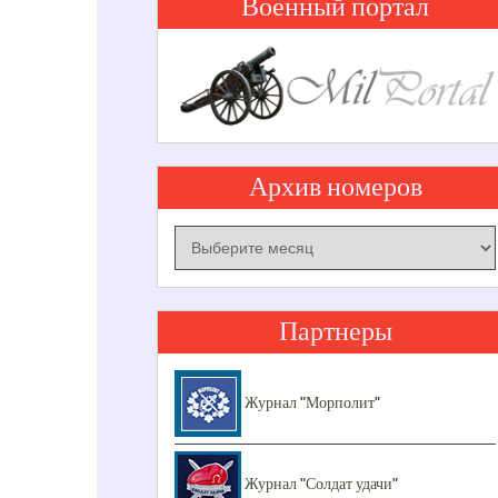
Военный портал
Архив номеров
Архив
номеров
Партнеры
Журнал "Морполит"
Журнал "Солдат удачи"