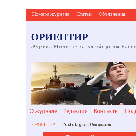
Skip
Номера журнала
Статьи
Объявления
to
content
ОРИЕНТИР
Журнал Министерства обороны Росс
О журнале
Редакция
Контакты
Под
ОРИЕНТИР
>
Posts tagged
Новороссия