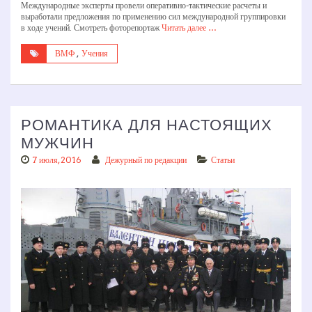
Международные эксперты провели оперативно-­тактические расчеты и
выработали предложения по применению сил международной группировки
в ходе учений. Смотреть фоторепортаж
Читать далее …
ВМФ
,
Учения
РОМАНТИКА ДЛЯ НАСТОЯЩИХ
МУЖЧИН
7 июля, 2016
Дежурный по редакции
Статьи