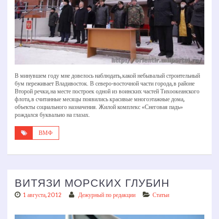
В минувшем году мне довелось наблюдать, какой небывалый строительный
бум переживает Владивосток. В северо-восточной части города, в районе
Второй речки, на месте построек одной из воинских частей Тихоокеанского
флота, в считанные месяцы появились красивые многоэтажные дома,
объекты социального назначения. Жилой комплекс «Снеговая падь»
рождался буквально на глазах.
ВМФ
ВИТЯЗИ МОРСКИХ ГЛУБИН
1 августа, 2012
Дежурный по редакции
Статьи