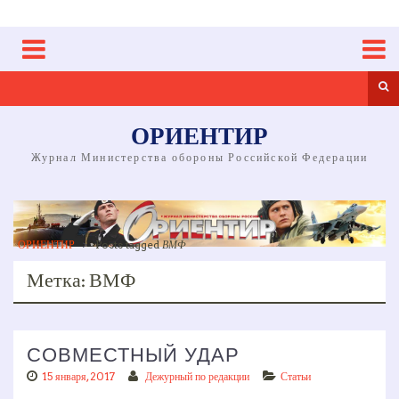
Skip
to
content
Sea
ОРИЕНТИР
Журнал Министерства обороны Российской Федерации
ОРИЕНТИР
>
Posts tagged
ВМФ
Метка:
ВМФ
СОВМЕСТНЫЙ УДАР
15 января, 2017
Дежурный по редакции
Статьи