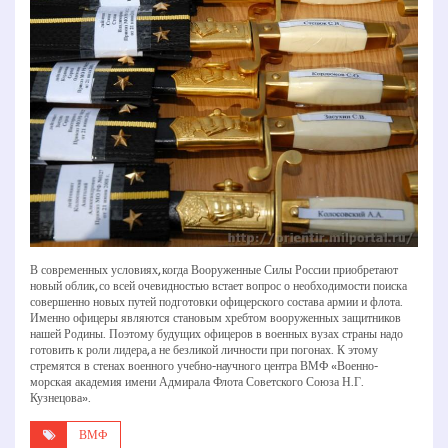
В современных условиях, когда Вооруженные Силы России приобретают
новый облик, со всей очевидностью встает вопрос о необходимости поиска
совершенно новых путей подготовки офицерского состава армии и флота.
Именно офицеры являются становым хребтом вооруженных защитников
нашей Родины. Поэтому будущих офицеров в военных вузах страны надо
готовить к роли лидера, а не безликой личности при погонах. К этому
стремятся в стенах военного учебно-научного центра ВМФ «Военно-
морская академия имени Адмирала Флота Советского Союза Н.Г.
Кузнецова».
ВМФ