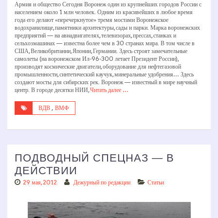
Армия и общество Сегодня Воронеж один из крупнейших городов России с
населением около 1 млн человек. Одним из красивейших в любое время
года его делают «перечеркнутое» тремя мостами Воронежское
водохранилище, памятники архитектуры, сады и парки. Марка воронежских
предприятий — на авиадвигателях, телевизорах, прессах, станках и
сельхозмашинах — известна более чем в 30 странах мира. В том числе в
США, Великобритании, Японии, Германии. Здесь строят замечательные
самолеты (на воронежском Ил-96-300 летает Президент России),
производят космические двигатели, оборудование для нефтегазовой
промышленности, синтетический каучук, минеральные удобрения… Здесь
создают мосты для сибирских рек. Воронеж — известный в мире научный
центр. В городе десятки НИИ,
Читать далее …
ВДВ
,
ВМФ
ПОДВОДНЫЙ СПЕЦНАЗ — В
ДЕЙСТВИИ
29 мая, 2012
Дежурный по редакции
Статьи