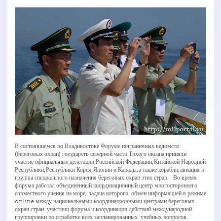
В состоявшемся во Владивостоке Форуме пограничных ведомств
(береговых охран) государств северной части Тихого океана приняли
участие официальные делегации Российской Федерации, Китайской Народной
Республики, Республики Корея, Японии и Канады, а также корабли, авиация и
группы специального назначения береговых охран этих стран. Во время
форума работал объединенный координационный центр многостороннего
совместного учения на море, задача которого ­ обмен информацией в режиме
on­line между национальными координационными центрами береговых
охран стран ­ участниц форума и координация действий международной
группировки по отработке всех запланированных учебных вопросов.