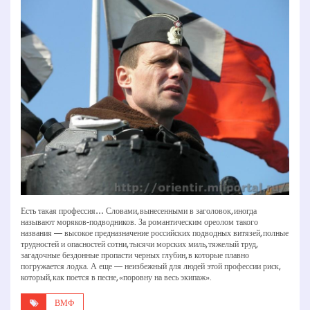
Есть такая профессия… Словами, вынесенными в заголовок, иногда
называют моряков-подводников. За романтическим ореолом такого
названия — высокое предназначение российских подводных витязей, полные
трудностей и опасностей сотни, тысячи морских миль, тяжелый труд,
загадочные бездонные пропасти черных глубин, в которые плавно
погружается лодка. А еще — неизбежный для людей этой профессии риск,
который, как поется в песне, «поровну на весь экипаж».
ВМФ