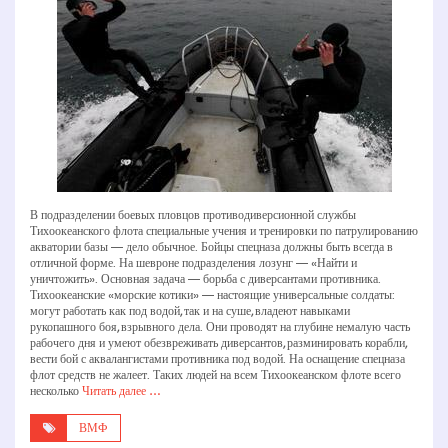
В подразделении боевых пловцов противодиверсионной службы
Тихоокеанского флота специальные учения и тренировки по патрулированию
акватории базы — дело обычное. Бойцы спецназа должны быть всегда в
отличной форме. На шевроне подразделения лозунг — «Найти и
уничтожить». Основная задача — борьба с диверсантами противника.
Тихоокеанские «морские котики» — настоящие универсальные солдаты:
могут работать как под водой, так и на суше, владеют навыками
рукопашного боя, взрывного дела. Они проводят на глубине немалую часть
рабочего дня и умеют обезвреживать диверсантов, разминировать корабли,
вести бой с аквалангистами противника под водой. На оснащение спецназа
флот средств не жалеет. Таких людей на всем Тихоокеанском флоте всего
несколько
Читать далее …
ВМФ