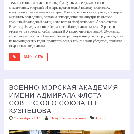
Тема спасения на воде и под водой актуальна всегда, как и опыт
спасательных операций. И очерк, предлагаемый вашему вниманию,
представляет несомненный интерес. В нем критическая ситуация, в которой
оказались подводники, показана непосредственно изнутри, из отсеков
аварийной подводной лодки, и это взгляд профессионала. Автор очерка ­
Владимир Владимирович Стефановский, подводник, капитан 2 ранга в
отставке. За время службы прошел 80 тысяч миль под водой. Журналист,
член Союза писателей России. Это очерк­-напутствие, очерк-­предупреждение
из восьмидесятых годов прошлого века, в чем вы сами убедитесь, прочитав
откровения подводника.
ВМФ
,
С­178
ВОЕННО-МОРСКАЯ АКАДЕМИЯ
ИМЕНИ АДМИРАЛА ФЛОТА
СОВЕТСКОГО СОЮЗА Н.Г.
КУЗНЕЦОВА
2 сентября, 2012
Дежурный по редакции
Статьи