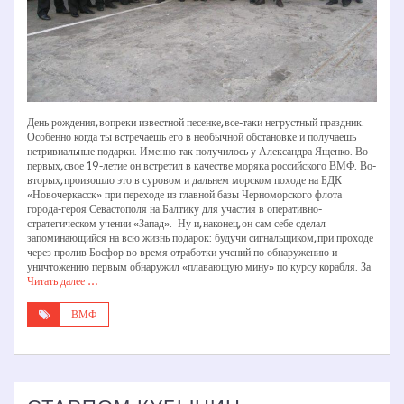
День рождения, вопреки известной песенке, все-­таки негрустный праздник.
Особенно когда ты встречаешь его в необычной обстановке и получаешь
нетривиальные подарки. Именно так получилось у Александра Ященко. Во­
первых, свое 19­-летие он встретил в качестве моряка российского ВМФ. Во­-
вторых, произошло это в суровом и дальнем морском походе на БДК
«Новочеркасск» при переходе из главной базы Черноморского флота
города-­героя Севастополя на Балтику для участия в оперативно­-
стратегическом учении «Запад». Ну и, наконец, он сам себе сделал
запоминающийся на всю жизнь подарок: будучи сигнальщиком, при проходе
через пролив Босфор во время отработки учений по обнаружению и
уничтожению первым обнаружил «плавающую мину» по курсу корабля. За
Читать далее …
ВМФ