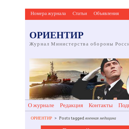
Skip
Номера журнала
Статьи
Объявления
to
content
ОРИЕНТИР
Журнал Министерства обороны Росс
О журнале
Редакция
Контакты
Под
ОРИЕНТИР
>
Posts tagged
военная медицина