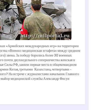
мках «Армейских международных игр» на территории
ства «Военно­-медицинская эстафета» между средним
о) звена. За победу боролись более 30 военных
ого почти двухнедельного соперничества женская и
ые Силы РФ, заняли первые места в общекомандном
рмии Китая, третьими ­ Казахстана, четвертыми ­
ного? На встрече с журналистами начальник Главного
-­майор медицинской службы Александр Фисун