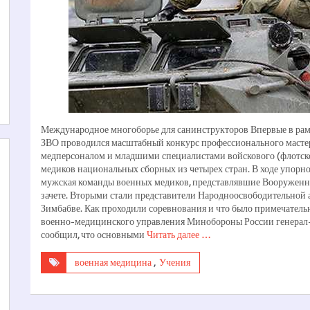
Международное многоборье для санинструкторов Впервые в ра
ЗВО проводился масштабный конкурс профессионального мастер
медперсоналом и младшими специалистами войскового (флотског
медиков национальных сборных из четырех стран. В ходе упорн
мужская команды военных медиков, представлявшие Вооруженн
зачете. Вторыми стали представители Народно­освободительной а
Зимбабве. Как проходили соревнования и что было примечатель
военно­-медицинского управления Минобороны России генерал
сообщил, что основными
Читать далее …
военная медицина
,
Учения