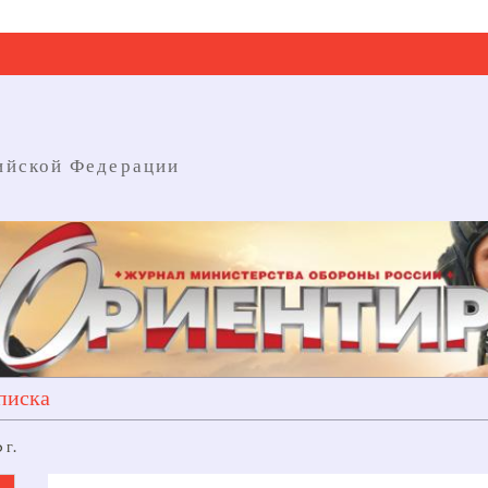
ийской Федерации
писка
 г.