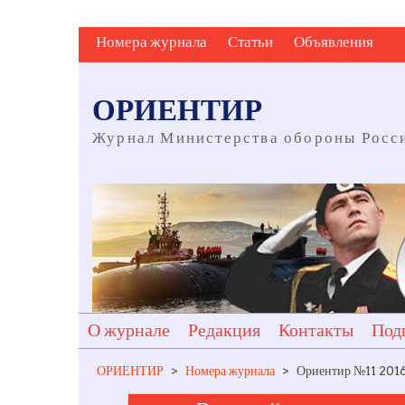
Skip
Номера журнала
Статьи
Объявления
to
content
ОРИЕНТИР
Журнал Министерства обороны Росс
О журнале
Редакция
Контакты
Под
ОРИЕНТИР
>
Номера журнала
>
Ориентир №11 2016