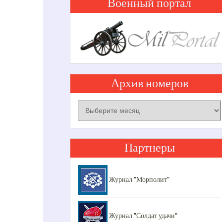
Военный портал
Архив номеров
Архив
номеров
Партнеры
Журнал "Морполит"
Журнал "Солдат удачи"