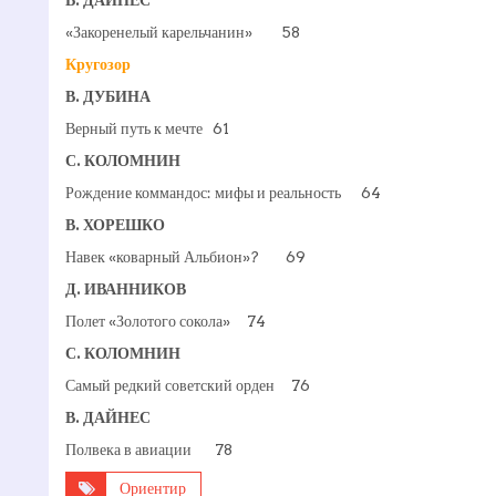
«Закоренелый карельчанин» 58
Кругозор
В. ДУБИНА
Верный путь к мечте 61
С. КОЛОМНИН
Рождение коммандос: мифы и реальность 64
В. ХОРЕШКО
Навек «коварный Альбион»? 69
Д. ИВАННИКОВ
Полет «Золотого сокола» 74
С. КОЛОМНИН
Самый редкий советский орден 76
В. ДАЙНЕС
Полвека в авиации 78
Ориентир