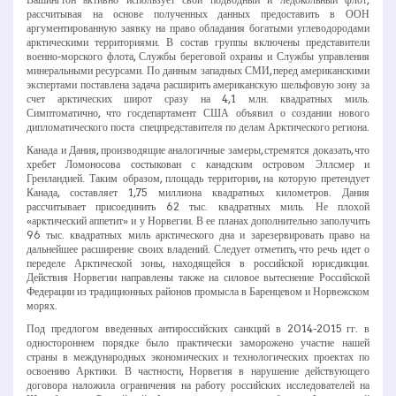
рассчитывая на основе полученных данных предоставить в ООН
аргументированную заявку на право обладания богатыми углеводородами
арктическими территориями. В состав группы включены представители
военно-­морского флота, Службы береговой охраны и Службы управления
минеральными ресурсами. По данным западных СМИ, перед американскими
экспертами поставлена задача расширить американскую шельфовую зону за
счет арктических широт сразу на 4,1 млн. квадратных миль.
Симптоматично, что госдепартамент США объявил о создании нового
дипломатического поста ­ спецпредставителя по делам Арктического региона.
Канада и Дания, производящие аналогичные замеры, стремятся доказать, что
хребет Ломоносова состыкован с канадским островом Эллсмер и
Гренландией. Таким образом, площадь территории, на которую претендует
Канада, составляет 1,75 миллиона квадратных километров. Дания
рассчитывает присоединить 62 тыс. квадратных миль. Не плохой
«арктический аппетит» и у Норвегии. В ее планах дополнительно заполучить
96 тыс. квадратных миль арктического дна и зарезервировать право на
дальнейшее расширение своих владений. Следует отметить, что речь идет о
переделе Арктической зоны, находящейся в российской юрисдикции.
Действия Норвегии направлены также на силовое вытеснение Российской
Федерации из традиционных районов промысла в Баренцевом и Норвежском
морях.
Под предлогом введенных антироссийских санкций в 2014­-2015 гг. в
одностороннем порядке было практически заморожено участие нашей
страны в международных экономических и технологических проектах по
освоению Арктики. В частности, Норвегия в нарушение действующего
договора наложила ограничения на работу российских исследователей на