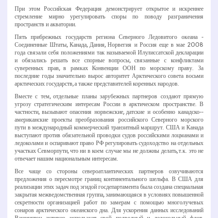
При этом Российская Федерация демонстрирует открытое и искреннее
стремление мирно урегулировать споры по поводу разграничения
пространств и акватории.
Пять прибрежных государств региона Северного Ледовитого океана ­
Соединенные Штаты, Канада, Дания, Норвегия и Россия еще в мае 2008
года связали себя положениями так называемой Илулиссатской декларации
и обязались решать все спорные вопросы, связанные с конфликтами
суверенных прав, в рамках Конвенции ООН по морскому праву. За
последние годы значительно вырос авторитет Арктического совета восьми
арктических государств, а также представителей коренных народов.
Вместе с тем, отдельные планы зарубежных партнеров создают прямую
угрозу стратегическим интересам России в арктическом пространстве. В
частности, вызывают опасения норвежские, датские и особенно канадско-­
американские проекты преобразования российского Северного морского
пути в международный коммерческий транзитный маршрут. США и Канада
выступают против обязательной проводки судов российскими лоцманами и
ледоколами и оспаривают право РФ регулировать судоходство на отдельных
участках Севморпути, что ни в коем случае мы не должны делать, т.к. это не
отвечает нашим национальным интересам.
Все чаще со стороны североатлантических партнеров озвучиваются
предложения о пересмотре границ континентального шельфа. В США для
реализации этих задач под эгидой госдепартамента была создана специальная
закрытая межведомственная группа, занимающаяся в условиях повышенной
секретности организацией работ по замерам с помощью многолучевых
сонаров арктического океанского дна. Для ускорения данных исследований
Вашингтон активно использует свой подводный и ледокольный флот,