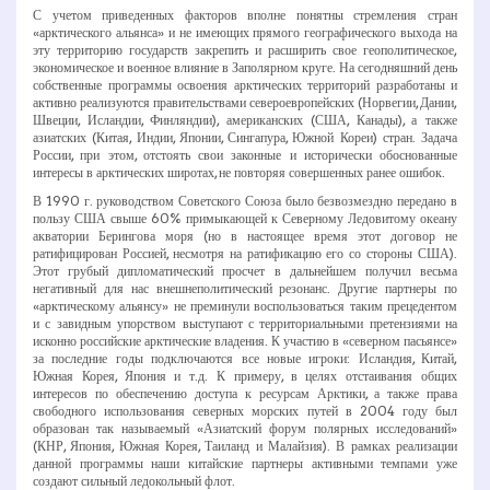
С учетом приведенных факторов вполне понятны стремления стран
«арктического альянса» и не имеющих прямого географического выхода на
эту территорию государств закрепить и расширить свое геополитическое,
экономическое и военное влияние в Заполярном круге. На сегодняшний день
собственные программы освоения арктических территорий разработаны и
активно реализуются правительствами североевропейских (Норвегии, Дании,
Швеции, Исландии, Финляндии), американских (США, Канады), а также
азиатских (Китая, Индии, Японии, Сингапура, Южной Кореи) стран. Задача
России, при этом, отстоять свои законные и исторически обоснованные
интересы в арктических широтах, не повторяя совершенных ранее ошибок.
В 1990 г. руководством Советского Союза было безвозмездно передано в
пользу США свыше 60% примыкающей к Северному Ледовитому океану
акватории Берингова моря (но в настоящее время этот договор не
ратифицирован Россией, несмотря на ратификацию его со стороны США).
Этот грубый дипломатический просчет в дальнейшем получил весьма
негативный для нас внешнеполитический резонанс. Другие партнеры по
«арктическому альянсу» не преминули воспользоваться таким прецедентом
и с завидным упорством выступают с территориальными претензиями на
исконно российские арктические владения. К участию в «северном пасьянсе»
за последние годы подключаются все новые игроки: Исландия, Китай,
Южная Корея, Япония и т.д. К примеру, в целях отстаивания общих
интересов по обеспечению доступа к ресурсам Арктики, а также права
свободного использования северных морских путей в 2004 году был
образован так называемый «Азиатский форум полярных исследований»
(КНР, Япония, Южная Корея, Таиланд и Малайзия). В рамках реализации
данной программы наши китайские партнеры активными темпами уже
создают сильный ледокольный флот.