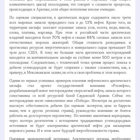
климатического цикла) похолодания, что говорит о сложности процессов,
происходящих в Арктике, хотя общее потепление вполне очевидно.
По оценкам специалистов, в арктических недрах содержится около трети
всех мировых запасов природного газа и до 13% нефти. Кроме того, на
территории шельфа залегают огромные запасы угля, золота, меди, никеля,
олова, платины, марганца. При этом в российской части арктических
владений находится более 70% нефти и свыше 88% газовых запасов всех
отечественных морских акваторий. Общая стоимость разведанных и
прогнозных ресурсов энергетического и минерального сырья превышает 15
трлн долл. США. К тому же большая часть арктических месторождений
находится на континентальном шельфе на глубине менее 500 метров и на
плоскодонье. Следовательно, с технической точки зрения процесс поиска и
добычи углеводородов не будет сопряжен с такими сложностями, как, к
примеру, в Мексиканском заливе, но есть и свои проблемы в этом вопросе.
Одним из первых успешных примеров освоения нефтеносного арктического
шельфа стал проект государственной компании «Роснефть»,
разрабатывающей новое месторождение сверхлегкой нефти, запасы которого
сопоставимы со всей ресурсной базой Саудовской Аравии. Сейчас это
месторождение носит символичное имя «Победа». Несмотря на достаточно
высокую себестоимость добычи (по оценкам экспертов, цена за баррель
выше, чем в других регионах страны), руководство компании не боится
работать на долгосрочную перспективу. По мнению аналитиков корпорации,
через полтора десятилетия с истощением традиционных углеводородных
источников не будет альтернативы арктической нефти для насыщения
мирового рынка. И в этом залог будущей энергобезопасности страны.
Оценивая экономический потенциал Арктического региона, необходимо