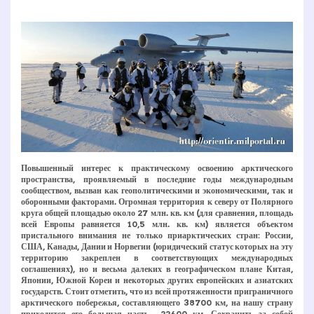
Повышенный интерес к практическому освоению арктического
пространства, проявляемый в последние годы международным
сообществом, вызван как геополитическими и экономическими, так и
оборонными факторами. Огромная территория к северу от Полярного
круга общей площадью около 27 млн. кв. км (для сравнения, площадь
всей Европы равняется 10,5 млн. кв. км) является объектом
пристального внимания не только приарктических стран: России,
США, Канады, Дании и Норвегии (юридический статус которых на эту
территорию закреплен в соответствующих международных
соглашениях), но и весьма далеких в географическом плане Китая,
Японии, Южной Кореи и некоторых других европейских и азиатских
государств. Стоит отметить, что из всей протяженности приграничного
арктического побережья, составляющего 38700 км, на нашу страну
приходится его большая часть ­ 22600 км. Сохранить за собой