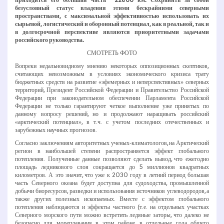
безусловный статус владения этими бескрайними северными
пространствами, с максимальной эффективностью использовать их
сырьевой, логистический и оборонный потенциал, как в реальной, так и
в долгосрочной перспективе являются приоритетными задачами
российского руководства.
СМОТРЕТЬ ФОТО
Вопреки недальновидному мнению некоторых оппозиционных скептиков,
считающих невозможным в условиях экономического кризиса трату
бюджетных средств на развитие «эфемерных и неперспективных» северных
территорий, Президент Российской Федерации и Правительство Российской
Федерации при законодательном обеспечении Парламента Российской
Федерации не только гарантируют четкое выполнение уже принятых по
данному вопросу решений, но и продолжают наращивать российский
«арктический потенциал», в т.ч. с учетом последних отечественных и
зарубежных научных прогнозов.
Согласно заключениям авторитетных ученых-­климатологов, на Арктический
регион в наибольшей степени распространяется эффект глобального
потепления. Полученные данные позволяют сделать вывод, что ежегодно
площадь ледникового слоя сокращается до 5 миллионов квадратных
километров. А это значит, что уже к 2030 году в летний период большая
часть Северного океана будет доступна для судоходства, промышленной
добычи биоресурсов, разведки и использования источников углеводородов, а
также других полезных ископаемых. Вместе с эффектом глобального
потепления наблюдаются и эффекты частного (т.е. на отдельных участках
Северного морского пути можно встретить ледяные заторы, что далеко не
безопасно для мореплавания в этом районе, в отдельные года общего