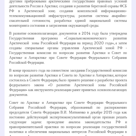
другими прибрежными арктическими государствами правовых условий
деятельности России в Арктике; создания и развития береговой охраны ФСБ
РФ в Арктической зоне; создания комплексной информационно­
телекоммуникационной инфраструктуры; развития системы аварийно­
спасательной готовности; разработки единой национальной системы
мониторинга состояния и загрязнения окружающей среды.
В развитие основополагающих документов в 2014 году была утверждена
Государственная программа «Социально­экономического развития
Арктической зоны Российской Федерации на период 2020 года», а затем
созданы специальные органы управления Арктической зоной РФ ­
Государственная комиссии по вопросам развития Арктики и Совет по
Арктике и Антарктике при Совете Федерации Федерального Собрания
Российской Федерации.
В конце прошлого года на совместном заседании Государственной комиссии
по вопросам развития Арктики и Совета по Арктике и Антарктике, которое
состоялось в Совете Федерации, было принято решение о разработке проекта
федерального закона «О развитии Арктической зоны Российской
Федерации» как инструмента реализации ранее принятых основополагающих
документов.
Совет по Арктике и Антарктике при Совете Федерации Федерального
Собрания Российской Федерации, образованный по распоряжению
председателя Совета Федерации В.И. Матвиенко в декабре 2015 года как
постоянно действующий экспертно­консультативный орган призван решать
следующие задачи: проведение анализа законодательства РФ и
правоприменительной практики по вопросам реализации государственной
политики и обеспечения национальных интересов Российской Федерации в