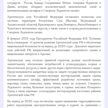
государств ­ Россия, Канада, Соединенные Штаты Америки, Норвегия и
Дания, которые обладают исключительной экономической зоной и
континентальным шельфом в Северном Ледовитом океане».
Арктическую зону Российской Федерации составляют полностью или
частично территории Республики Саха (Якутия), Мурманской и
Архангельской областей, Красноярского края, Ненецкого, Ямало­Ненецкого и
Чукотского автономных округов, а также земли и острова, расположенные в
Северном Ледовитом океане.
В феврале 2013 года Президентом Российской Федерации В.В. Путиным
была утверждена «Стратегия развития Арктической зоны РФ и обеспечения
национальной безопасности на период до 2020 года». Документ закрепляет
план действий РФ, направленный на реализацию суверенитета страны и
национальных интересов в Арктике.
Арктическая зона, согласно принятой стратегии, должна способствовать
значительному обеспечению потребностей в углеводородных, водных и
биологических ресурсах, а также других видах стратегически важного сырья.
Предусматриваются конкретные меры по защите государственных интересов
России при освоении соответствующих месторождений, защите границ
континентального шельфа, эффективной разработки источников хрома,
марганца, олова, глинозема, урана, титана, цинка на островах Северного
Ледовитого океана, Кольском полуострове, в горных массивах Полярного
Урала, а также коренных золоторудных месторождений восточных районов
Арктической зоны РФ.
На период до 2020 года поставлены задачи завершения гидрографических
работ; недопущения пространственных потерь и худших по сравнению с