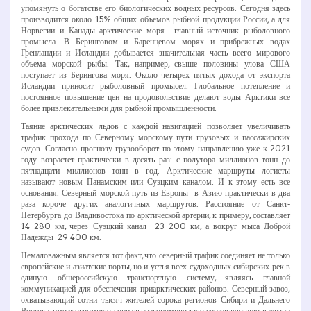
упомянуть о богатстве его биологических водных ресурсов. Сегодня здесь
производится около 15% общих объемов рыбной продукции России, а для
Норвегии и Канады арктические моря ­ главный источник рыболовного
промысла. В Беринговом и Баренцевом морях и прибрежных водах
Гренландии и Исландии добывается значительная часть всего мирового
объема морской рыбы. Так, например, свыше половины улова США
поступает из Берингова моря. Около четырех пятых дохода от экспорта
Исландии приносит рыболовный промысел. Глобальное потепление и
постоянное повышение цен на продовольствие делают воды Арктики все
более привлекательными для рыбной промышленности.
Таяние арктических льдов с каждой навигацией позволяет увеличивать
трафик прохода по Северному морскому пути грузовых и пассажирских
судов. Согласно прогнозу грузооборот по этому направлению уже к 2021
году возрастет практически в десять раз: с полутора миллионов тонн до
пятнадцати миллионов тонн в год. Арктические маршруты логисты
называют новым Панамским или Суэцким каналом. И к этому есть все
основания. Северный морской путь из Европы в Азию практически в два
раза короче других аналогичных маршрутов. Расстояние от Санкт­-
Петербурга до Владивостока по арктической артерии, к примеру, составляет
14 280 км, через Суэцкий канал ­ 23 200 км, а вокруг мыса Доброй
Надежды ­ 29 400 км.
Немаловажным является тот факт, что северный трафик соединяет не только
европейские и азиатские порты, но и устья всех судоходных сибирских рек в
единую общероссийскую транспортную систему, являясь главной
коммуникацией для обеспечения приарктических районов. Северный завоз,
охватывающий сотни тысяч жителей сорока регионов Сибири и Дальнего
Востока, имеет огромную социально­экономическую составляющую в жизни