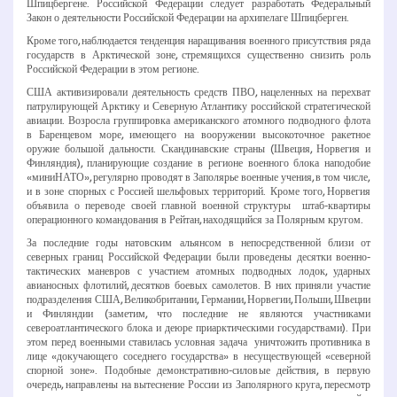
Шпицбергене. Российской Федерации следует разработать Федеральный
Закон о деятельности Российской Федерации на архипелаге Шпицберген.
Кроме того, наблюдается тенденция наращивания военного присутствия ряда
государств в Арктической зоне, стремящихся существенно снизить роль
Российской Федерации в этом регионе.
США активизировали деятельность средств ПВО, нацеленных на перехват
патрулирующей Арктику и Северную Атлантику российской стратегической
авиации. Возросла группировка американского атомного подводного флота
в Баренцевом море, имеющего на вооружении высокоточное ракетное
оружие большой дальности. Скандинавские страны (Швеция, Норвегия и
Финляндия), планирующие создание в регионе военного блока наподобие
«мини­НАТО», регулярно проводят в Заполярье военные учения, в том числе,
и в зоне спорных с Россией шельфовых территорий. Кроме того, Норвегия
объявила о переводе своей главной военной структуры ­ штаб-­квартиры
операционного командования в Рейтан, находящийся за Полярным кругом.
За последние годы натовским альянсом в непосредственной близи от
северных границ Российской Федерации были проведены десятки военно­-
тактических маневров с участием атомных подводных лодок, ударных
авианосных флотилий, десятков боевых самолетов. В них приняли участие
подразделения США, Великобритании, Германии, Норвегии, Польши, Швеции
и Финляндии (заметим, что последние не являются участниками
североатлантического блока и де­юре приарктическими государствами). При
этом перед военными ставилась условная задача ­ уничтожить противника в
лице «докучающего соседнего государства» в несуществующей «северной
спорной зоне». Подобные демонстративно­-силовые действия, в первую
очередь, направлены на вытеснение России из Заполярного круга, пересмотр