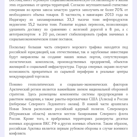
этих отдаленных от центра территорий. Согласно неутешительной статистике
северянам во время завоза зачастую удается заполучить не более 70% от
необходимого объема товаров. В частности, в навигацию 2013 года на
Индигирку из запланированных 33,3 тысячи тонн нефтепродуктов
недовезено 15,2 тысячи тонн. Развитие водных перевозок, позволяющих
удешевить доставку по сравнению с железной дорогой в 8 раз, а с
автотранспортом ­ в 20 раз, сможет стабилизировать график значимых в
социально­экономическом плане поставок.
Поскольку большая часть северного морского трафика находится под
российской юрисдикцией, как отечественные, так и зарубежные инвестиции
будут направлены на создание наших новых портов, сопутствующих
логистических комплексов, производственных предприятий, объектов
жилищной и социальной инфраструктуры. Города северных окраин получат
возможность превратиться из сырьевой периферии в реальные центры
международной торговли.
Помимо геополитических и социально-­экономических факторов
Арктический регион является важнейшим звеном национальной оборонной
стратегии. Здесь размещены компоненты системы предупреждения о
ракетном нападении, а также ракеты-­перехватчики США (Аляска) и России
(побережье Северного Ледовитого океана). В южной части архипелага
Новая Земля расположен российский ядерный полигон. Североморск
(Мурманская область) является местом базирования Северного флота
России. Кроме того, в прибрежных территориях развернуты десятки
военных аэродромов ВКС РФ и других военных объектов. Таким образом,
российская Арктика является первым рубежом обороны в случае военного
конфликта.