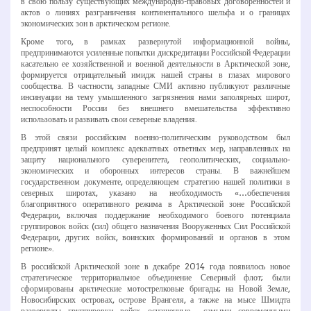
в свою пользу существующих международно-­правовых договоренностей и
актов о линиях разграничения континентального шельфа и о границах
экономических зон в арктическом регионе.
Кроме того, в рамках развернутой информационной войны,
предпринимаются усиленные попытки дискредитации Российской Федерации
касательно ее хозяйственной и военной деятельности в Арктической зоне,
формируется отрицательный имидж нашей страны в глазах мирового
сообщества. В частности, западные СМИ активно публикуют различные
инсинуации на тему умышленного загрязнения нами заполярных широт,
неспособности России без внешнего вмешательства эффективно
использовать и развивать свои северные владения.
В этой связи российским военно­-политическим руководством был
предпринят целый комплекс адекватных ответных мер, направленных на
защиту национального суверенитета, геополитических, социально­
экономических и оборонных интересов страны. В важнейшем
государственном документе, определяющем стратегию нашей политики в
северных широтах, указано на необходимость «…обеспечения
благоприятного оперативного режима в Арктической зоне Российской
Федерации, включая поддержание необходимого боевого потенциала
группировок войск (сил) общего назначения Вооруженных Сил Российской
Федерации, других войск, воинских формирований и органов в этом
регионе».
В российской Арктической зоне в декабре 2014 года появилось новое
стратегическое территориальное объединение Северный флот; были
сформированы арктические мотострелковые бригады; на Новой Земле,
Новосибирских островах, острове Врангеля, а также на мысе Шмидта
развернуты группировки войск, оснащенные самыми современными