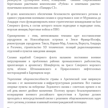
береговыми ракетными комплексами «Рубеж» и зенитными ракетно­
пушечными комплексами «Панцирь-­С1».
В целях комплексного обеспечения безопасности арктического региона и
единого управления военными силами и средствами в зоне от Мурманска до
Анадыря стало функционировать новое стратегическое командование на базе
Северного флота, в состав которого вошли подводные и надводные силы,
морская авиация, береговые войска и ПВО.
Одновременно с этим, интенсивными темпами идет восстановление
аэродромов на Новосибирских островах и Земле Франца-­Иосифа,
реконструкция аэродромов Тикси, Нарьян­-Мар, Алыкель, Воркута, Анадырь
и Рогачево, строительство 10 технических позиций радиолокационных
отделений и пунктов наведения авиации.
Силами кораблей Северного флота налажено постоянное военное
патрулирование в проблемных районах промышленного рыболовства,
прилегающих к архипелагу Шпицберген; на трассе Северного морского
пути; вблизи Штокмановского и Приразломного нефтегазовых
месторождений в Баренцевом море.
Укрепление обороноспособности страны в Арктической зоне напрямую
связано с ее экономическим и инфраструктурным развитием. Все главные
опорные пункты на побережье Ледовитого океана с советских времен и по
сей день имеют двойное назначение. Поэтому процесс безальтернативного
возвращения военного российского присутствия в Арктике должен
проходить в непосредственной связке с решением общеэкономических задач
этого региона, усиливая взаимный военно­гражданский потенциал.