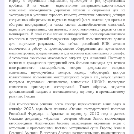
Наряду с серьезными подвижками, существует и ряд существенных
проблем. В их числе ­ недостаточное материально­технологическое
оснащение; необходимость доработки техники и снаряжения для их
эксплуатации в условиях сурового климата; отсутствие запчастей; дефицит
специальных обогреваемых надувных модулей (в т.ч. палаток для приема и
обогрева пострадавших), а также систем жизнеобеспечения спасателей;
недостаток современных спутниковых и коротковолновых средств связи и
мониторинга. В этой связи тесное взаимодействие военно­промышленного
комплекса и предприятий гражданских отраслей промышленности должно
дать ощутимые результаты. Уже сейчас российский ВПК активно
включается в работу по проектированию оборудования для арктического
машиностроения, предназначенного для освоения континентального шельфа.
Арктическая экономика максимально открыта для инноваций. Поэтому у
военных и гражданских предприятий есть большая площадка для тесного
интеграционного взаимодействия, которое предполагает создание
совместных научно­учебных центров, кафедр, лабораторий, центров
коллективного пользования, конструкторских бюро и т.п., запуск целевых
программ подготовки специалистов, выполнение НИОКР, проведение
совместных прикладных исследований. Таким образом, создается
дополнительный импульс к инновационному научному и промышленному
развитию России.
Для комплексного решения всего спектра перечисленных выше задач в
сентябре 2008 года были приняты «Основы государственной политики
Российской Федерации в Арктике на период до 2020 года и далее».
Согласно документу, «Арктика ­ северная область Земли, включающая
глубоководный Арктический бассейн, мелководные окраинные моря с
островами и прилегающими частями материковой суши Европы, Азии и
Северной Америки. В пределах Арктики расположены пять приарктических