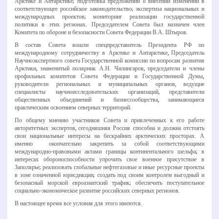
Арктике и Антарктике; подготовка предложений о внесении изменений в
соответствующее российское законодательство; экспертиза национальных и
международных проектов; мониторинг реализации государственной
политики в этих регионах. Председателем Совета был назначен член
Комитета по обороне и безопасности Совета Федерации В.А. Штыров.
В состав Совета вошли спецпредставитель Президента РФ по
международному сотрудничеству в Арктике и Антарктике, Председатель
Научно­экспертного совета Государственной комиссии по вопросам развития
Арктики, знаменитый полярник А.Н. Чилингаров, председатели и члены
профильных комитетов Совета Федерации и Государственной Думы,
руководители региональных и муниципальных органов, ведущие
специалисты научно­исследовательских организаций, представители
общественных объединений и бизнес­сообщества, занимающиеся
практическим освоением северных территорий.
По общему мнению участников Совета и привлеченных к его работе
авторитетных экспертов, сегодняшняя Россия способна и должна отстоять
свои национальные интересы на бескрайних арктических просторах. А
именно ­ окончательно закрепить за собой соответствующими
международно­-правовыми актами границы континентального шельфа; в
интересах обороноспособности упрочить свое военное присутствие в
Заполярье; реализовать глобальные нефтегазовые и иные ресурсные проекты
в зоне означенной юрисдикции; создать под своим контролем выгодный и
безопасный морской евроазиатский трафик; обеспечить поступательное
социально-­экономическое развитие российских северных регионов.
В настоящее время все условия для этого имеются.