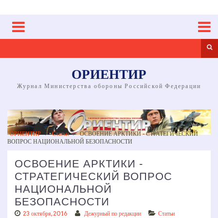
Skip
to
content
Sea
ОРИЕНТИР
Журнал Министерства обороны Российской Федерации
ОРИЕНТИР
>
Статьи
>
ОСВОЕНИЕ АРКТИКИ ­- СТРАТЕГИЧЕСКИЙ
ВОПРОС НАЦИОНАЛЬНОЙ БЕЗОПАСНОСТИ
ОСВОЕНИЕ АРКТИКИ ­-
СТРАТЕГИЧЕСКИЙ ВОПРОС
НАЦИОНАЛЬНОЙ
БЕЗОПАСНОСТИ
23 октября, 2016
Дежурный по редакции
Статьи