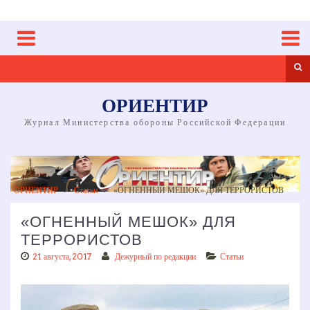
Skip
to
content
Sea
ОРИЕНТИР
Журнал Министерства обороны Российской Федерации
ОРИЕНТИР
>
Статьи
>
«ОГНЕННЫЙ МЕШОК» ДЛЯ ТЕРРОРИСТОВ
«ОГНЕННЫЙ МЕШОК» ДЛЯ
ТЕРРОРИСТОВ
21 августа, 2017
Дежурный по редакции
Статьи