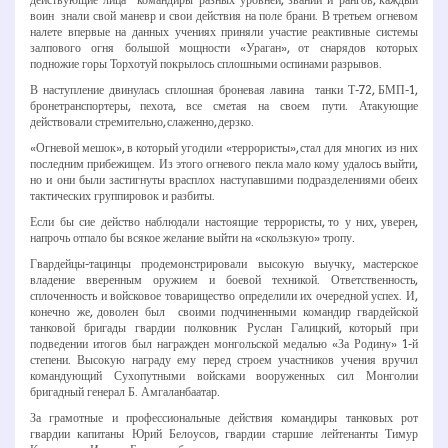
воин ­ знали свой маневр и свои действия на поле брани. В третьем огневом
налете впервые на данных учениях приняли участие реактивные системы
залпового огня большой мощности «Ураган», от снарядов которых
подножие горы Торхотуй покрылось сплошными оспинами разрывов.
В наступление двинулась сплошная броневая лавина ­ танки Т­-72, БМП-­1,
бронетранспортеры, пехота, все сметая на своем пути. Атакующие
действовали стремительно, слаженно, дерзко.
«Огневой мешок», в который угодили «террористы», стал для многих из них
последним прибежищем. Из этого огневого пекла мало кому удалось выйти,
но и они были застигнуты врасплох наступавшими подразделениями обеих
тактических группировок и разбиты.
Если бы сие действо наблюдали настоящие террористы, то у них, уверен,
напрочь отпало бы всякое желание выйти на «скользкую» тропу.
Гвардейцы-­тацинцы продемонстрировали высокую выучку, мастерское
владение вверенным оружием и боевой техникой. Ответственность,
сплоченность и войсковое товарищество определили их очередной успех. И,
конечно же, доволен был своими подчиненными командир гвардейской
танковой бригады гвардии полковник Руслан Галицкий, который при
подведении итогов был награжден монгольской медалью «За Родину» 1-­й
степени. Высокую награду ему перед строем участников учения вручил
командующий Сухопутными войсками вооруженных сил Монголии
бригадный генерал Б. Амгаланбаатар.
За грамотные и профессиональные действия командиры танковых рот
гвардии капитаны Юрий Белоусов, гвардии старшие лейтенанты Тимур