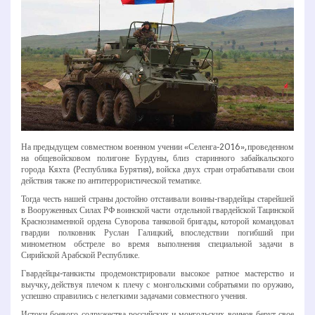
На предыдущем совместном военном учении «Селенга-­2016», проведенном
на общевойсковом полигоне Бурдуны, близ старинного забайкальского
города Кяхта (Республика Бурятия), войска двух стран отрабатывали свои
действия также по антитеррористической тематике.
Тогда честь нашей страны достойно отстаивали воины-­гвардейцы старейшей
в Вооруженных Силах РФ воинской части ­ отдельной гвардейской Тацинской
Краснознаменной ордена Суворова танковой бригады, которой командовал
гвардии полковник Руслан Галицкий, впоследствии погибший при
минометном обстреле во время выполнения специальной задачи в
Сирийской Арабской Республике.
Гвардейцы-­танкисты продемонстрировали высокое ратное мастерство и
выучку, действуя плечом к плечу с монгольскими собратьями по оружию,
успешно справились с нелегкими задачами совместного учения.
Истоки боевого содружества российских и монгольских воинов берут свое