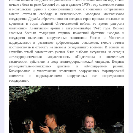
начало с боев на реке Халхин-­Гол, где в далеком 1939 году советские воины
и монгольские цирики в кровопролитных боях с японскими интервентами
вместе отстояли свободу и независимость молодого монгольского
государства. Дружба и братство воинов соседних стран прошли испытание на
крепкость в годы Великой Отечественной войны, во время разгрома
миллионной Квантунской армии в августе­-сентябре 1945 года. Верные
славным боевым традициям старших поколений братских народов и
государств нынешние вооруженные защитники России и Монголии
поддерживают и развивают добрососедские отношения, вместе готовы
противостоять и отвечать на вызовы сегодняшнего времени. И совсем не
случайно темой совместного учения была выбрана актуальная на сегодня
антитеррористическая направленность: «Подготовка к совместным
тактическим действиям в ходе антитеррористической операции. Ведение
разведывательно­-поисковых действий в неблокируемом районе.
Блокирование и уничтожение незаконных вооруженных формирований
совместно с подразделениями вооруженных сил сопредельного
государства».