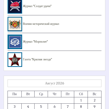
Журнал "Солдат удачи"
Военно-исторический журнал
Журнал "Морполит"
Газета "Красная звезда"
Август 2026
Пн
Вт
Ср
Чт
Пт
Сб
Вс
1
2
3
4
5
6
7
8
9