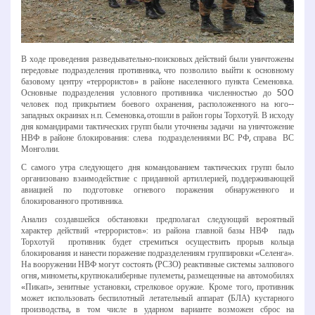
В ходе проведения разведывательно-­поисковых действий были уничтожены
передовые подразделения противника, что позволило выйти к основному
базовому центру «террористов» в районе населенного пункта Семеновка.
Основные подразделения условного противника численностью до 500
человек под прикрытием боевого охранения, расположенного на юго-­
западных окраинах н.п. Семеновка, отошли в район горы Торхотуй. В исходу
дня командирами тактических групп были уточнены задачи на уничтожение
НВФ в районе блокирования: слева ­ подразделениями ВС РФ, справа ­ ВС
Монголии.
С самого утра следующего дня командованием тактических групп было
организовано взаимодействие с приданной артиллерией, поддерживающей
авиацией по подготовке огневого поражения обнаруженного и
блокированного противника.
Анализ создавшейся обстановки предполагал следующий вероятный
характер действий «террористов»: из района главной базы НВФ ­ падь
Торхотуй ­ противник будет стремиться осуществить прорыв кольца
блокирования и нанести поражение подразделениям группировки «Селенга».
На вооружении НВФ могут состоять (РСЗО) реактивные системы залпового
огня, минометы, крупнокалиберные пулеметы, размещенные на автомобилях
«Пикап», зенитные установки, стрелковое оружие. Кроме того, противник
может использовать беспилотный летательный аппарат (БЛА) кустарного
производства, в том числе в ударном варианте возможен сброс на