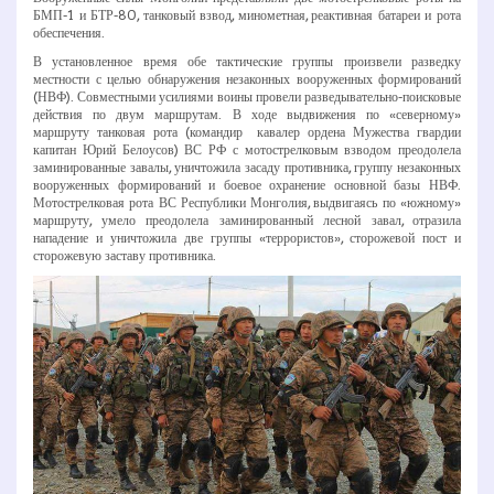
БМП­-1 и БТР­-80, танковый взвод, минометная, реактивная батареи и рота
обеспечения.
В установленное время обе тактические группы произвели разведку
местности с целью обнаружения незаконных вооруженных формирований
(НВФ). Совместными усилиями воины провели разведывательно-­поисковые
действия по двум маршрутам. В ходе выдвижения по «северному»
маршруту танковая рота (командир ­ кавалер ордена Мужества гвардии
капитан Юрий Белоусов) ВС РФ с мотострелковым взводом преодолела
заминированные завалы, уничтожила засаду противника, группу незаконных
вооруженных формирований и боевое охранение основной базы НВФ.
Мотострелковая рота ВС Республики Монголия, выдвигаясь по «южному»
маршруту, умело преодолела заминированный лесной завал, отразила
нападение и уничтожила две группы «террористов», сторожевой пост и
сторожевую заставу противника.