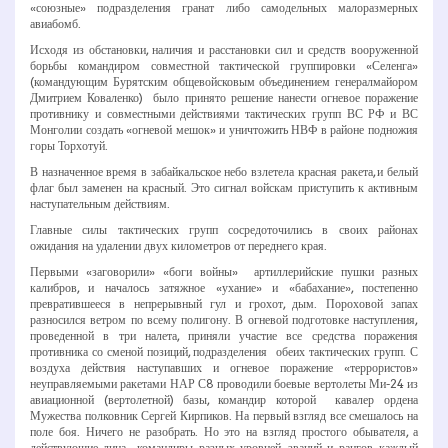
«союзные» подразделения гранат либо самодельных малоразмерных
авиабомб.
Исходя из обстановки, наличия и расстановки сил и средств вооруженной
борьбы командиром совместной тактической группировки «Селенга»
(командующим Бурятским общевойсковым объединением генерал­майором
Дмитрием Коваленко) было принято решение нанести огневое поражение
противнику и совместными действиями тактических групп ВС РФ и ВС
Монголии создать «огневой мешок» и уничтожить НВФ в районе подножия
горы Торхотуй.
В назначенное время в забайкальское небо взлетела красная ракета, и белый
флаг был заменен на красный. Это сигнал войскам приступить к активным
наступательным действиям.
Главные силы тактических групп сосредоточились в своих районах
ожидания на удалении двух километров от переднего края.
Первыми «заговорили» «боги войны» ­ артиллерийские пушки разных
калибров, и началось затяжное «ухание» и «бабахание», постепенно
превратившееся в непрерывный гул и грохот, дым. Пороховой запах
разносился ветром по всему полигону. В огневой подготовке наступления,
проведенной в три налета, приняли участие все средства поражения
противника со сменой позиций, подразделения обеих тактических групп. С
воздуха действия наступавших и огневое поражение «террористов»
неуправляемыми ракетами НАР С­8 проводили боевые вертолеты Ми­-24 из
авиационной (вертолетной) базы, командир которой ­ кавалер ордена
Мужества полковник Сергей Кирпиков. На первый взгляд все смешалось на
поле боя. Ничего не разобрать. Но это на взгляд простого обывателя, а
действующие лица ­ командиры разных уровней, званий и рангов, каждый