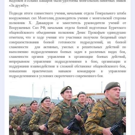
Кодзоков и Ильназ Башаров были удостоены монгольских памятных знаков
«За дружбу».
Подводя итоги совместного учения, начальник отдела Генерального штаба
вооруженных сил Монголии, руководитель учения с монгольской стороны
полковник Х. Даваацэрэн и заместитель руководителя учений от
Вооруженных Сил РФ, начальник отдела боевой подготовки Бурятского
общевойскового объединения полковник Денис Прокофьев единодушно
отметили, что в ходе учения его участники получили бесценный опыт
совершенствования боевой готовности подразделений, их боевой
слаженности для активных, умелых и решительных действий по
выполнению подразделениями боевых задач в различных видах боя,
слаженности органов управления в организации боевых действий,
непрерывном управлении подразделениями в бою, организации и
поддержании взаимодействия в сложной обстановке общевойскового боя,
повышении практических навыков командиров в управлении
подразделениями в условиях скоротечного современного боя.