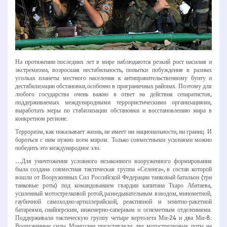
На протяжении последних лет в мире наблюдаются резкий рост насилия и
экстремизма, возросшая нестабильность, попытки побуждения в разных
уголках планеты местного населения к антиправительственному бунту и
дестабилизации обстановки, особенно в приграничных районах. Поэтому для
любого государства очень важно в ответ на действия сепаратистов,
поддерживаемых международными террористическими организациями,
выработать меры по стабилизации обстановки и восстановлению мира в
конкретном регионе.
Терроризм, как показывает жизнь, не имеет ни национальности, ни границ. И
бороться с ним нужно всем миром. Только совместными усилиями можно
победить это международное зло.
…Для уничтожения условного незаконного вооруженного формирования
была создана совместная тактическая группа «Селенга», в состав которой
вошли от Вооруженных Сил Российской Федерации танковый батальон (три
танковые роты) под командованием гвардии капитана Тхаро Абатаева,
усиленный мотострелковой ротой, разведывательным взводом, минометной,
гаубичной самоходно­-артиллерийской, реактивной и зенитно­-ракетной
батареями, снайперским, инженерно­-саперным и огнеметным отделениями.
Поддерживали тактическую группу четыре вертолета Ми­-24 и два Ми­-8.
Вооруженные силы Монголии представляли две мотострелковые роты на