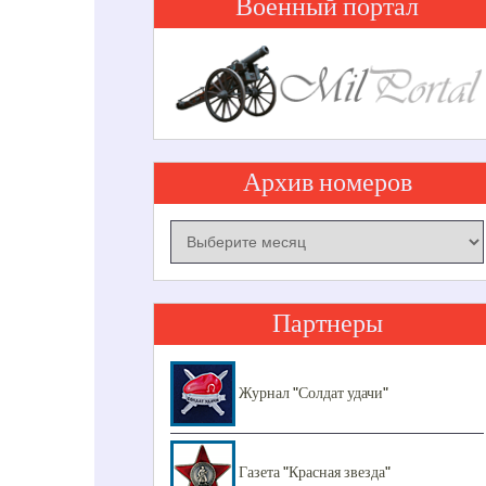
Военный портал
Архив номеров
Архив
номеров
Партнеры
Журнал "Солдат удачи"
Газета "Красная звезда"