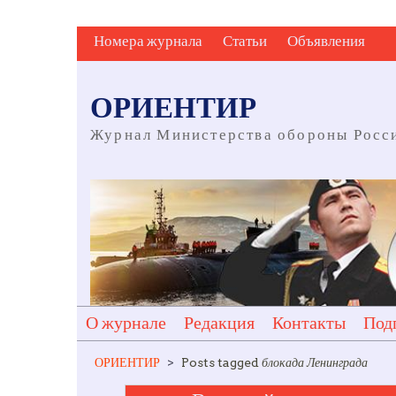
Skip
Номера журнала
Статьи
Объявления
to
content
ОРИЕНТИР
Журнал Министерства обороны Росс
О журнале
Редакция
Контакты
Под
ОРИЕНТИР
>
Posts tagged
блокада Ленинграда