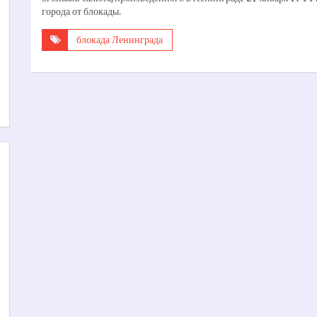
города от блокады.
блокада Ленинграда