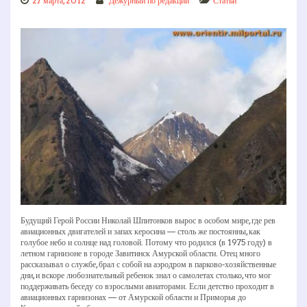
27 марта, 2012
Дежурный по редакции
Статьи
Будущий Герой России Николай Шпитонков вырос в особом мире, где рев
авиационных двигателей и запах керосина — столь же постоянны, как
голубое небо и солнце над головой. Потому что родился (в 1975 году) в
летном гарнизоне в городе Завитинск Амурской области. Отец много
рассказывал о службе, брал с собой на аэродром в парково-хозяйственные
дни, и вскоре любознательный ребенок знал о самолетах столько, что мог
поддерживать беседу со взрослыми авиаторами. Если детство проходит в
авиационных гарнизонах — от Амурской области и Приморья до