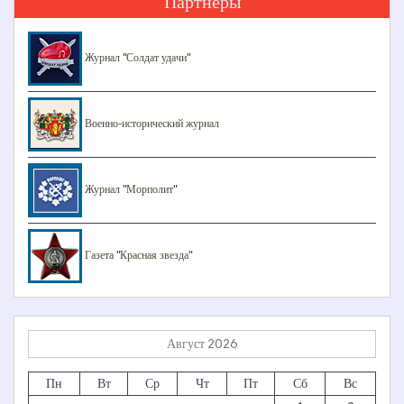
Партнеры
Журнал "Солдат удачи"
Военно-исторический журнал
Журнал "Морполит"
Газета "Красная звезда"
Август 2026
Пн
Вт
Ср
Чт
Пт
Сб
Вс