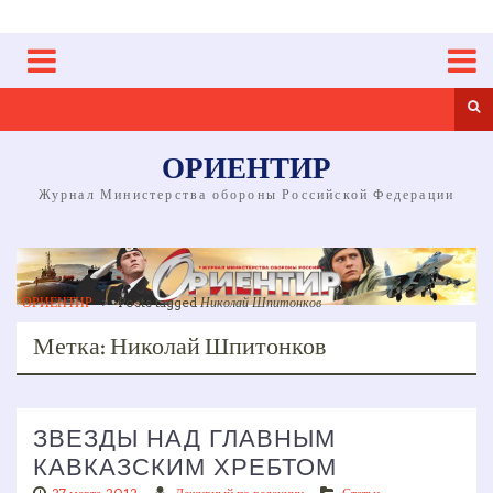
Skip
to
content
Sea
ОРИЕНТИР
Журнал Министерства обороны Российской Федерации
ОРИЕНТИР
>
Posts tagged
Николай Шпитонков
Метка:
Николай Шпитонков
ЗВЕЗДЫ НАД ГЛАВНЫМ
КАВКАЗСКИМ ХРЕБТОМ