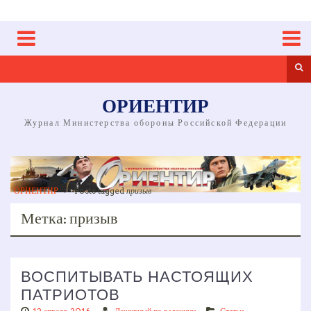
Skip
to
content
Sea
ОРИЕНТИР
Журнал Министерства обороны Российской Федерации
ОРИЕНТИР
>
Posts tagged
призыв
Метка:
призыв
ВОСПИТЫВАТЬ НАСТОЯЩИХ
ПАТРИОТОВ