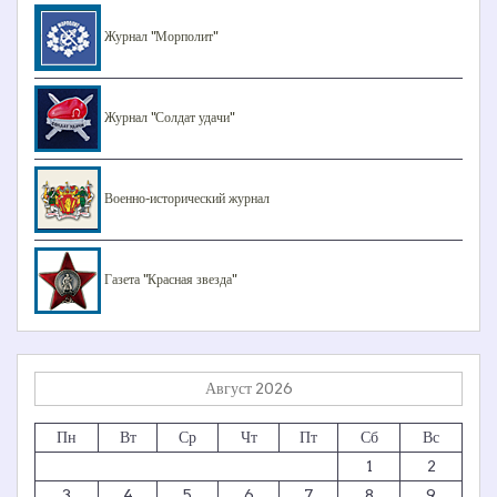
Журнал "Морполит"
Журнал "Солдат удачи"
Военно-исторический журнал
Газета "Красная звезда"
Август 2026
Пн
Вт
Ср
Чт
Пт
Сб
Вс
1
2
3
4
5
6
7
8
9