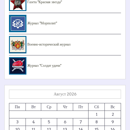
Газета "Красная звезда"
Журнал "Морполит"
Военно-исторический журнал
Журнал "Солдат удачи"
Август 2026
Пн
Вт
Ср
Чт
Пт
Сб
Вс
1
2
3
4
5
6
7
8
9
10
11
12
13
14
15
16