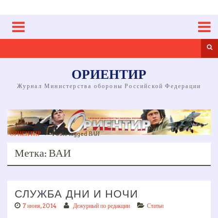
Skip
to
content
Sea
ОРИЕНТИР
Журнал Министерства обороны Российской Федерации
ОРИЕНТИР
>
Posts tagged
ВАИ
Метка:
ВАИ
СЛУЖБА ДНИ И НОЧИ
7 июня, 2014
Дежурный по редакции
Статьи